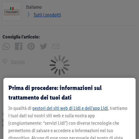
Italiamo
Tutti i prodotti
Consiglia l’articolo:
Stampa
Prima di procedere: informazioni sul
trattamento dei tuoi dati
In qualità di
gestori dei siti web di Lidl e dell’app Lidl
, trattiamo
* Offerta valida fino ad esaurimento scorte. Tutti i prezzi senza decorazioni. I
i tuoi dati sui nostri siti web e sulla nostra app
prodotti qui reclamizzati, soprattutto quelli non-food, non fanno sempre parte
(congiuntamente: “servizi Lidl”) con diverse tecnologie che
dell’assortimento. Ill. dimostrativa.
permettono di salvare e accedere a informazioni nel tuo
dispositivo. Alcune di esse sono necessarie dal punto di vista