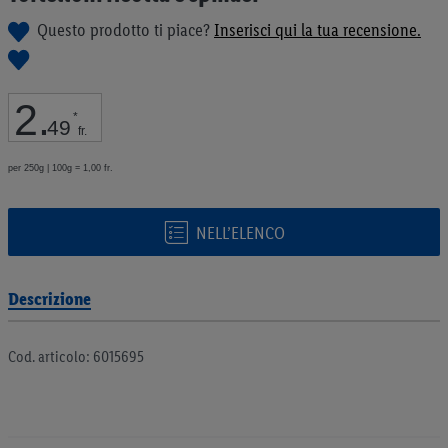
galleria
Questo prodotto ti piace?
Inserisci qui la tua recensione.
di
immagini
2
.
*
49
fr.
per 250g | 100g = 1,00 fr.
NELL’ELENCO
Descrizione
Cod. articolo: 6015695