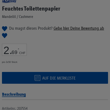
Anfang
Feuchtes Toilettenpapier
der
Bildgalerie
Mandelöl / Cashmere
springen
Du magst dieses Produkt?
Gebe hier Deine Bewertung ab
2
.
*
69
CHF
pro 2x50 Stück
AUF DIE MERKLISTE
Beschreibung
Artikelnr.: 207554