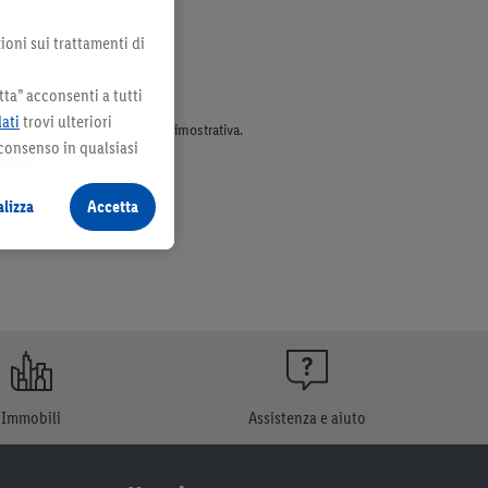
ioni sui trattamenti di
ta” acconsenti a tutti
dati
trovi ulteriori
parte dell’assortimento. Ill. dimostrativa.
 consenso in qualsiasi
lizza
Accetta
Immobili
Assistenza e aiuto