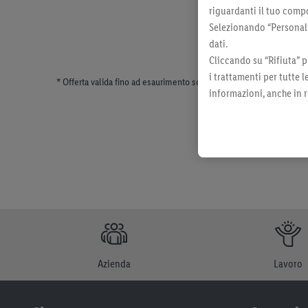
riguardanti il tuo compo
Selezionando “Personaliz
dati.
Cliccando su “Rifiuta” p
i trattamenti per tutte 
* Offerta valida fino ad esaurimento scorte. Tutti i prezzi senza dec
informazioni, anche in r
momento con effetto per
Azienda
Lavoro