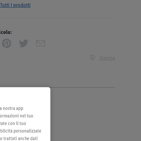
Tutti i prodotti
icolo:
Stampa
lla nostra app
formazioni nel tuo
zate con il tuo
bblicità personalizzate
no trattati anche dati