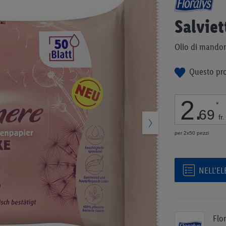
all'inizio
della
Salviet
galleria
di
Olio di mandor
immagini
Questo pro
2
.
*
69
fr.
per 2x50 pezzi
NELL’E
Flo