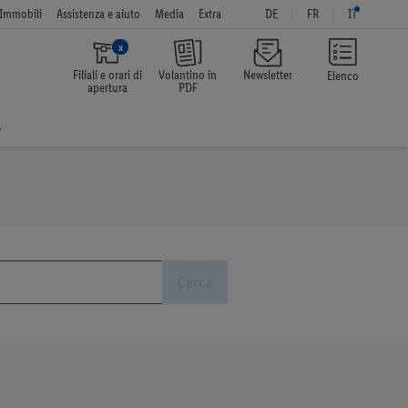
Immobili
Assistenza e aiuto
Media
Extra
DE
FR
IT
x
Filiali e orari di
Volantino in
Newsletter
Elenco
apertura
PDF
a
Cerca