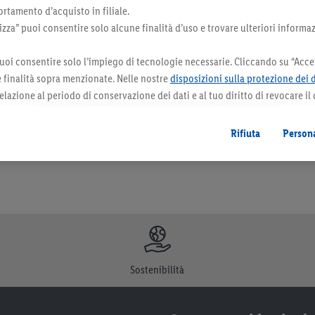
rtamento d’acquisto in filiale.
za” puoi consentire solo alcune finalità d’uso e trovare ulteriori informaz
uoi consentire solo l’impiego di tecnologie necessarie. Cliccando su “Accet
le finalità sopra menzionate. Nelle nostre
disposizioni sulla protezione dei 
orazioni. I prodotti qui reclamizzati, soprattutto quelli non-food, non fanno sempre 
elazione al periodo di conservazione dei dati e al tuo diritto di revocare il
 il futuro.
Le note legali sono disponibili qui.
Rifiuta
Persona
Sostenibilità