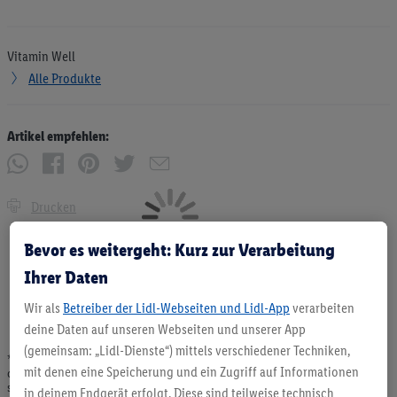
Vitamin Well
Alle Produkte
Artikel empfehlen:
Drucken
Bevor es weitergeht: Kurz zur Verarbeitung
Ihrer Daten
Wir als
Betreiber der Lidl-Webseiten und Lidl-App
verarbeiten
deine Daten auf unseren Webseiten und unserer App
(gemeinsam: „Lidl-Dienste“) mittels verschiedener Techniken,
* Angebote solange Vorrat. Abgabe nur in haushaltsüblichen Mengen. Verkauf
mit denen eine Speicherung und ein Zugriff auf Informationen
ohne Dekoration. Die hier beworbenen Produkte, vor allem NonFood-Produkte,
sind nicht alle dauerhaft im Sortiment. Abbildungen ähnlich.
in deinem Endgerät erfolgt. Diese sind teilweise technisch