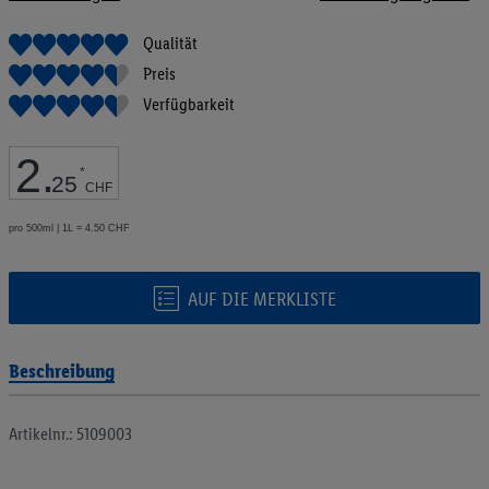
Bildgalerie
springen
Qualität
Preis
Verfügbarkeit
2
.
*
25
CHF
pro 500ml | 1L = 4.50 CHF
AUF DIE MERKLISTE
Beschreibung
Artikelnr.: 5109003