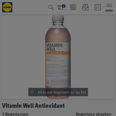
x
MENU
Zum
Ende
der
Bildgalerie
springen
Zum
Vitamin Well Antioxidant
Anfang
3
Bewertungen
Bewertung abgeben
der