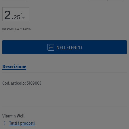
galleria
di
2
.
immagini
*
25
fr.
per 500ml | 1L = 4,50 fr.
NELL’ELENCO
Descrizione
Cod. articolo: 5109003
Vitamin Well
Tutti i prodotti