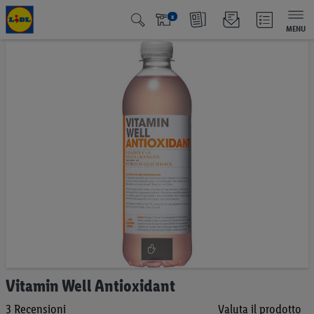
x
MENU
Vai
alla
fine
della
galleria
di
immagini
Vai
Vitamin Well Antioxidant
all'inizio
3
Recensioni
Valuta il prodotto
della