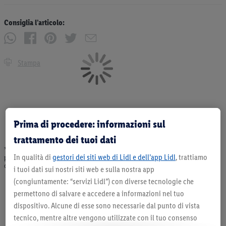
Consiglia l’articolo:
Stampa
Prima di procedere: informazioni sul
trattamento dei tuoi dati
* Offerta valida fino ad esaurimento scorte. Tutti i prezzi senza decorazioni. I
In qualità di
gestori dei siti web di Lidl e dell’app Lidl
, trattiamo
prodotti qui reclamizzati, soprattutto quelli non-food, non fanno sempre parte
dell’assortimento. Ill. dimostrativa.
i tuoi dati sui nostri siti web e sulla nostra app
(congiuntamente: “servizi Lidl”) con diverse tecnologie che
permettono di salvare e accedere a informazioni nel tuo
dispositivo. Alcune di esse sono necessarie dal punto di vista
tecnico, mentre altre vengono utilizzate con il tuo consenso