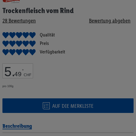
Anfang
Trockenfleisch vom Rind
der
Bildgalerie
28
Bewertungen
Bewertung abgeben
springen
Qualität
Preis
Verfügbarkeit
5
.
*
49
CHF
pro 100g
AUF DIE MERKLISTE
Beschreibung