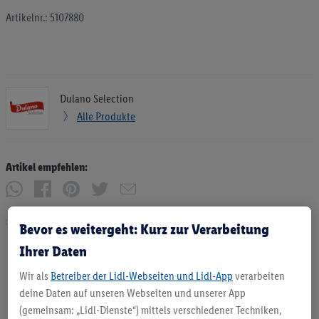
Artikelnr.: 5107880
Dulano Selection
Alle Produkte
Artikel empfehlen:
Drucken
Bevor es weitergeht: Kurz zur Verarbeitung
Ihrer Daten
Wir als
Betreiber der Lidl-Webseiten und Lidl-App
verarbeiten
deine Daten auf unseren Webseiten und unserer App
(gemeinsam: „Lidl-Dienste“) mittels verschiedener Techniken,