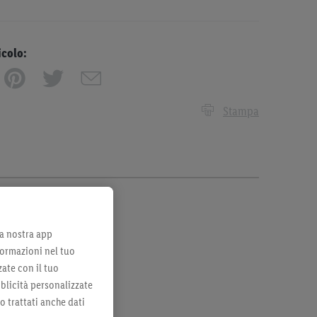
icolo:
Stampa
lla nostra app
formazioni nel tuo
zate con il tuo
bblicità personalizzate
no trattati anche dati