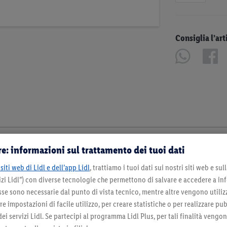
Consiglia l’art
e: informazioni sul trattamento dei tuoi dati
siti web di Lidl e dell’app Lidl
, trattiamo i tuoi dati sui nostri siti web e su
zi Lidl”) con diverse tecnologie che permettono di salvare e accedere a in
sse sono necessarie dal punto di vista tecnico, mentre altre vengono utiliz
 impostazioni di facile utilizzo, per creare statistiche o per realizzare pu
 dei servizi Lidl. Se partecipi al programma Lidl Plus, per tali finalità vengo