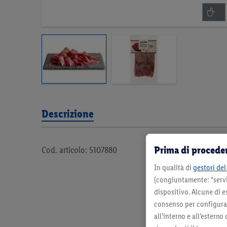
Descrizione
Prima di proceder
Cod. articolo: 5107880
In qualità di
gestori dei 
(congiuntamente: “servi
dispositivo. Alcune di e
consenso per configurare
all’interno e all’esterno