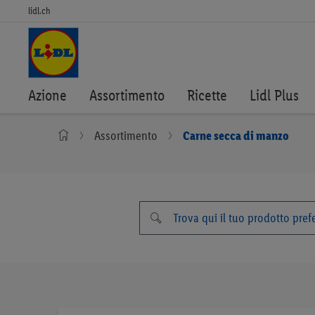
lidl.ch
Azione
Assortimento
Ricette
Lidl Plus
Assortimento
Carne secca di manzo
Vai