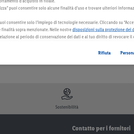
rtamento d’acquisto in filiale.
za” puoi consentire solo alcune finalità d’uso e trovare ulteriori informaz
uoi consentire solo l’impiego di tecnologie necessarie. Cliccando su “Accet
orazioni. I prodotti qui reclamizzati, soprattutto quelli non-food, non fanno sempre 
le finalità sopra menzionate. Nelle nostre
disposizioni sulla protezione dei 
elazione al periodo di conservazione dei dati e al tuo diritto di revocare il
 il futuro.
Le note legali sono disponibili qui.
Rifiuta
Persona
Sostenibilità
Contatto per i fornitori