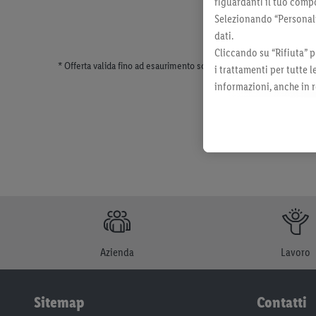
riguardanti il tuo compo
Selezionando “Personaliz
dati.
Cliccando su “Rifiuta” p
* Offerta valida fino ad esaurimento scorte. Tutti i prezzi senza dec
i trattamenti per tutte 
informazioni, anche in r
momento con effetto per
Azienda
Lavoro
Sitemap
Contatti