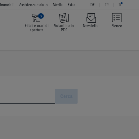
Immobili
Assistenza e aiuto
Media
Extra
DE
FR
IT
x
Filiali e orari di
Volantino in
Newsletter
Elenco
apertura
PDF
a
Cerca