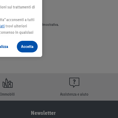
ioni sui trattamenti di
ta” acconsenti a tutti
parte dell’assortimento. Ill. dimostrativa.
dati
trovi ulteriori
 consenso in qualsiasi
lizza
Accetta
Immobili
Assistenza e aiuto
Newsletter