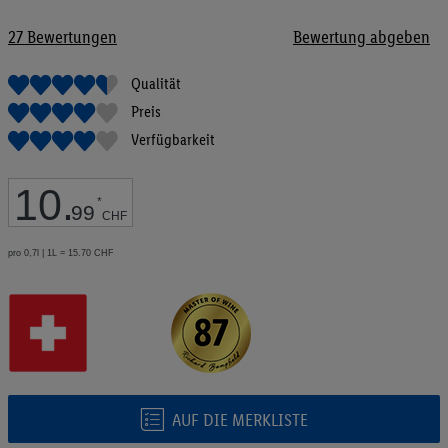
Bildgalerie
springen
27
Bewertungen
Bewertung abgeben
Qualität
Preis
Verfügbarkeit
10
.
*
99
CHF
pro 0,7l | 1L = 15.70 CHF
AUF DIE MERKLISTE