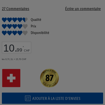
de
la
27
Commentaires
Écrire un commentaire
Galerie
d’images
Qualité
Prix
Disponibilité
10
.
*
99
CHF
les 0,7l | 1L = 15,70 CHF
AJOUTER À LA LISTE D’ENVIES