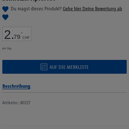
Bildgalerie
Du magst dieses Produkt?
Gebe hier Deine Bewertung ab
springen
2
.
*
79
CHF
pro 1kg
AUF DIE MERKLISTE
Beschreibung
Artikelnr.: 80227