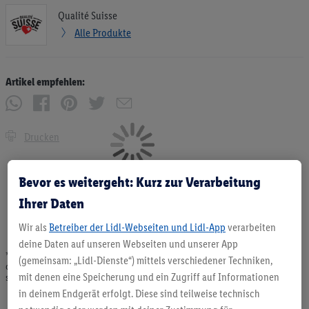
Qualité Suisse
Alle Produkte
Artikel empfehlen:
Drucken
Bevor es weitergeht: Kurz zur Verarbeitung
Ihrer Daten
Wir als
Betreiber der Lidl-Webseiten und Lidl-App
verarbeiten
deine Daten auf unseren Webseiten und unserer App
* Angebote solange Vorrat. Abgabe nur in haushaltsüblichen Mengen. Verkauf
(gemeinsam: „Lidl-Dienste“) mittels verschiedener Techniken,
ohne Dekoration. Die hier beworbenen Produkte, vor allem NonFood-Produkte,
mit denen eine Speicherung und ein Zugriff auf Informationen
sind nicht alle dauerhaft im Sortiment. Abbildungen ähnlich.
in deinem Endgerät erfolgt. Diese sind teilweise technisch