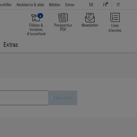
obilier
Assistance & aide
Médias
Extras
DE
FR
IT
x
Filiales &
Prospectus
Newsletter
Liste
horaires
PDF
d’envies
d'ouverture
Extras
Chercher