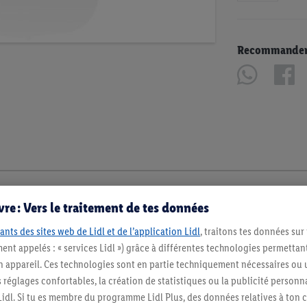
Recommander u
re : Vers le traitement de tes données
ants des sites web de Lidl et de l’application Lidl
, traitons tes données sur
ent appelés : « services Lidl ») grâce à différentes technologies permettant
n appareil. Ces technologies sont en partie techniquement nécessaires ou u
églages confortables, la création de statistiques ou la publicité personnali
s Lidl. Si tu es membre du programme Lidl Plus, des données relatives à to