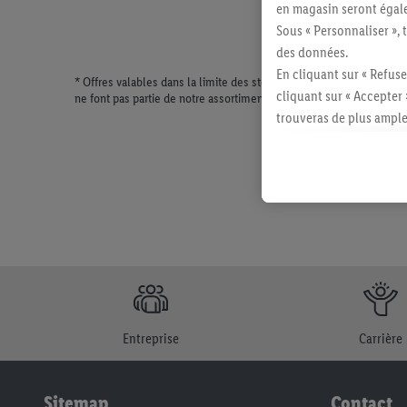
en magasin seront égale
Sous « Personnaliser », 
des données.
En cliquant sur « Refuse
* Offres valables dans la limite des stocks disponibles. Vente lim
cliquant sur « Accepter 
ne font pas partie de notre assortiment de produits permanents. Il
trouveras de plus ample
révoquer ton consentem
consulter les mentions lé
Entreprise
Carrière
Sitemap
Contact