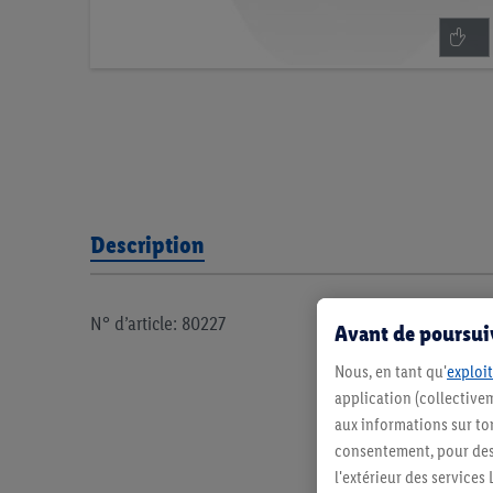
Description
N° d’article: 80227
Avant de poursuiv
Nous, en tant qu'
exploit
application (collectivem
aux informations sur to
consentement, pour des r
l'extérieur des service