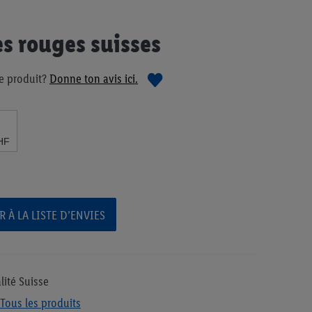
 rouges suisses
e produit?
Donne ton avis ici.
HF
 À LA LISTE D’ENVIES
lité Suisse
Tous les produits