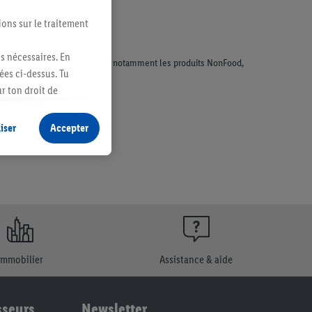
ions sur le traitement
es nécessaires. En
faisant l'objet de la publicité, notamment les produits NonFood,
ées ci-dessus. Tu
r ton droit de
fidentialité
.
Pour
iser
Accepter
Immobilier
Assistance & aide
sseurs
Newsletter