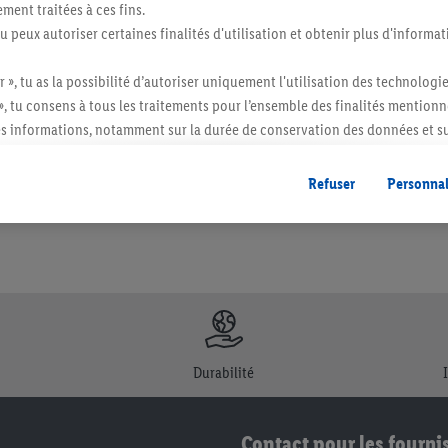
ment traitées à ces fins.
tu peux autoriser certaines finalités d'utilisation et obtenir plus d'informat
r », tu as la possibilité d’autoriser uniquement l'utilisation des technologi
itée à des quantités usuelles pour un ménage. Vendu sans décoration. Les produits 
», tu consens à tous les traitements pour l’ensemble des finalités mentionn
l. semblables.
s informations, notamment sur la durée de conservation des données et su
ent à tout moment avec effet pour l’avenir, dans notre
déclaration de con
gales, c’est ici.
Refuser
Personnal
Durabilité
Contact pour les fourni