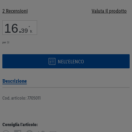
galleria
di
2
Recensioni
Valuta il prodotto
immagini
16
.
*
39
fr.
per 1l
NELL’ELENCO
Descrizione
Cod. articolo: 7705011
Consiglia l’articolo: