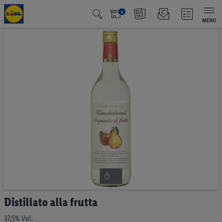
x
MENU
Vai
alla
fine
della
galleria
di
immagini
Vai
Distillato alla frutta
all'inizio
della
37,5% Vol.