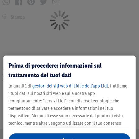
Stampa
Prima di procedere: informazioni sul
* Offerta valida fino ad esaurimento scorte. Tutti i prezzi senza decorazioni. I
trattamento dei tuoi dati
prodotti qui reclamizzati, soprattutto quelli non-food, non fanno sempre parte
dell’assortimento. Ill. dimostrativa.
In qualità di
gestori dei siti web di Lidl e dell’app Lidl
, trattiamo
i tuoi dati sui nostri siti web e sulla nostra app
(congiuntamente: “servizi Lidl”) con diverse tecnologie che
permettono di salvare e accedere a informazioni nel tuo
dispositivo. Alcune di esse sono necessarie dal punto di vista
tecnico, mentre altre vengono utilizzate con il tuo consenso
per configurare impostazioni di facile utilizzo, per creare
statistiche o per realizzare pubblicità personalizzate all’interno