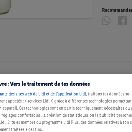
Recommander u
re : Vers le traitement de tes données
ants des sites web de Lidl et de l’application Lidl
, traitons tes données sur
ent appelés : « services Lidl ») grâce à différentes technologies permettant
n appareil. Ces technologies sont en partie techniquement nécessaires ou u
églages confortables, la création de statistiques ou la publicité personnali
s Lidl. Si tu es membre du programme Lidl Plus, des données relatives à to
ment traitées à ces fins.