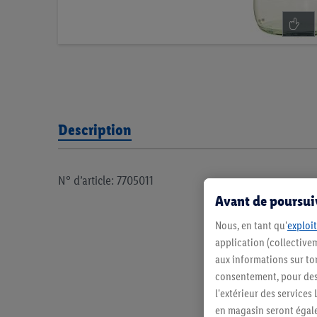
Description
N° d’article: 7705011
Avant de poursuiv
Nous, en tant qu'
exploit
application (collectivem
aux informations sur to
consentement, pour des r
l'extérieur des service
en magasin seront égale