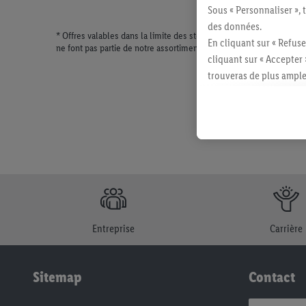
Sous « Personnaliser », 
des données.
* Offres valables dans la limite des stocks disponibles. Vente lim
En cliquant sur « Refuse
ne font pas partie de notre assortiment de produits permanents. Il
cliquant sur « Accepter 
trouveras de plus ample
révoquer ton consentem
consulter les mentions lé
Entreprise
Carrière
Sitemap
Contact