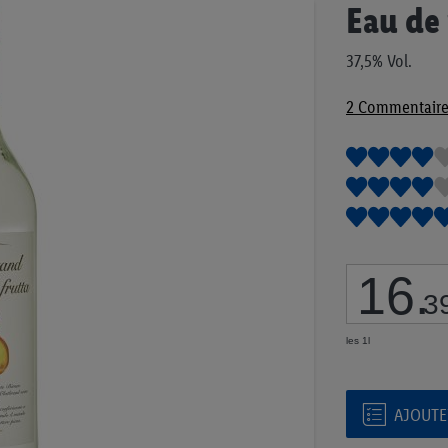
Passer
Eau de 
au
début
37,5% Vol.
de
la
2
Commentaire
Galerie
d’images
16
.
3
les 1l
AJOUTER