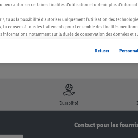
tu peux autoriser certaines finalités d'utilisation et obtenir plus d'informat
itée à des quantités usuelles pour un ménage. Vendu sans décoration. Les produits 
r », tu as la possibilité d’autoriser uniquement l'utilisation des technologi
l. semblables.
», tu consens à tous les traitements pour l’ensemble des finalités mentionn
s informations, notamment sur la durée de conservation des données et su
ent à tout moment avec effet pour l’avenir, dans notre
déclaration de con
gales, c’est ici.
Refuser
Personnal
Durabilité
Contact pour les fourni