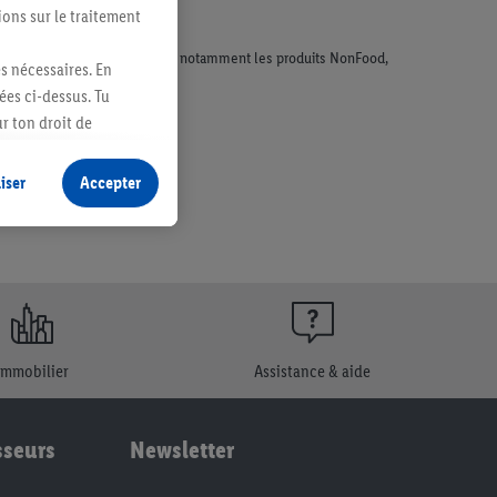
ions sur le traitement
faisant l'objet de la publicité, notamment les produits NonFood,
es nécessaires. En
ées ci-dessus. Tu
r ton droit de
fidentialité
.
Pour
iser
Accepter
Immobilier
Assistance & aide
sseurs
Newsletter