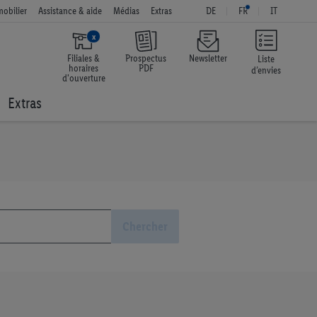
obilier
Assistance & aide
Médias
Extras
DE
FR
IT
x
Filiales &
Prospectus
Newsletter
Liste
horaires
PDF
d’envies
d'ouverture
Extras
Chercher