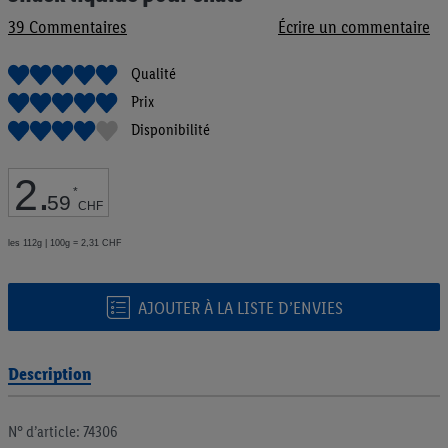
de
39
Commentaires
Écrire un commentaire
la
Galerie
d’images
Qualité
Prix
Disponibilité
2
.
*
59
CHF
les 112g | 100g = 2,31 CHF
AJOUTER À LA LISTE D’ENVIES
Description
N° d’article: 74306