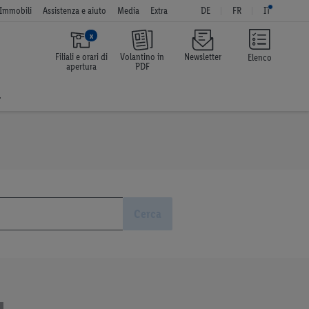
Immobili
Assistenza e aiuto
Media
Extra
DE
FR
IT
x
Filiali e orari di
Volantino in
Newsletter
Elenco
apertura
PDF
a
Cerca