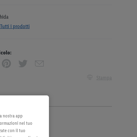
hida
Tutti i prodotti
icolo:
Stampa
lla nostra app
formazioni nel tuo
zate con il tuo