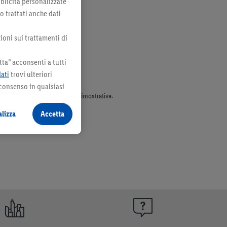
bblicità personalizzate
no trattati anche dati
ioni sui trattamenti di
ta” acconsenti a tutti
dati
trovi ulteriori
 consenso in qualsiasi
parte dell’assortimento. Ill. dimostrativa.
lizza
Accetta