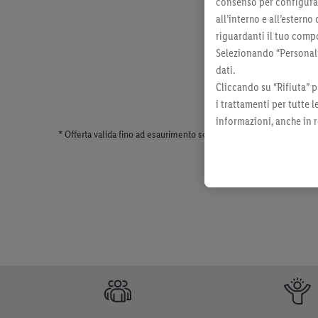
consenso per configurare
all’interno e all’esterno
riguardanti il tuo compo
Selezionando “Personaliz
dati.
Cliccando su “Rifiuta” p
i trattamenti per tutte 
informazioni, anche in r
* Offerta valida fino ad esaurimento scorte. Tutti i prezzi senza dec
momento con effetto per