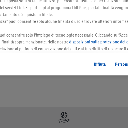
 impostazioni di facile utilizzo, per creare statistiche o per realizzare pu
 dei servizi Lidl. Se partecipi al programma Lidl Plus, per tali finalità vengo
rtamento d’acquisto in filiale.
za” puoi consentire solo alcune finalità d’uso e trovare ulteriori informaz
uoi consentire solo l’impiego di tecnologie necessarie. Cliccando su “Accet
le finalità sopra menzionate. Nelle nostre
disposizioni sulla protezione dei 
elazione al periodo di conservazione dei dati e al tuo diritto di revocare il
orazioni. I prodotti qui reclamizzati, soprattutto quelli non-food, non fanno sempre 
 il futuro.
Le note legali sono disponibili qui.
Rifiuta
Persona