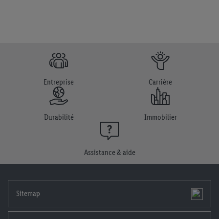
En cliquant sur « Refuser », tu as la possibilité d’autoriser
uniquement l'utilisation des technologies nécessaires. En
cliquant sur « Accepter », tu consens à tous les traitements pour
l’ensemble des finalités mentionnées ci-dessus. Tu trouveras de
plus amples informations, notamment sur la durée de
conservation des données et sur ton droit de révoquer ton
consentement à tout moment avec effet pour l’avenir, dans
Entreprise
Carrière
notre
déclaration de confidentialité
.
Pour consulter les
mentions légales, c’est ici.
Durabilité
Immobilier
Assistance & aide
Sitemap