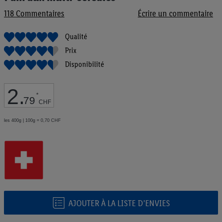
de
118
Commentaires
Écrire un commentaire
la
Galerie
d’images
Qualité
Prix
Disponibilité
2
.
*
79
CHF
les 400g | 100g = 0,70 CHF
AJOUTER À LA LISTE D’ENVIES