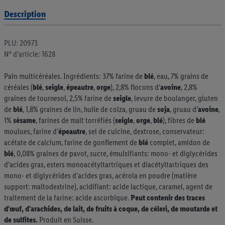
Description
PLU: 20973
N° d’article: 1628
Pain multicéréales. Ingrédients: 37% farine de
blé
, eau, 7% grains de
céréales (
blé
,
seigle
,
épeautre
,
orge
), 2,8% flocons d’
avoine
, 2,8%
graines de tournesol, 2,5% farine de
seigle
, levure de boulanger, gluten
de
blé
, 1,8% graines de lin, huile de colza, gruau de
soja
, gruau d’
avoine
,
1%
sésame
, farines de malt torréfiés (
seigle
,
orge
,
blé
), fibres de
blé
moulues, farine d’
épeautre
, sel de cuicine, dextrose, conservateur:
acétate de calcium, farine de gonflement de
blé
complet, amidon de
blé
, 0,08% graines de pavot, sucre, émulsifiants: mono- et diglycérides
d’acides gras, esters monoacétyltartriques et diacétyltartriques des
mono- et diglycérides d'acides gras, acérola en poudre (matière
support: maltodextrine), acidifiant: acide lactique, caramel, agent de
traitement de la farine: acide ascorbique.
Peut contenir des traces
d'œuf, d'arachides, de lait, de fruits à coque, de céleri, de moutarde et
de sulfites.
Produit en Suisse.