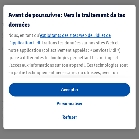
Avant de poursuivre : Vers le traitement de tes
données
Recommander un article:
Nous, en tant qu'
exploitants des sites web de Lidl et de
l’application Lidl
, traitons tes données sur nos sites Web et
Imprimer
notre application (collectivement appelés : « services Lidl »)
grâce à différentes technologies permettant le stockage et
l'accès aux informations sur ton appareil. Ces technologies sont
en partie techniquement nécessaires ou utilisées, avec ton
consentement, pour des réglages confortables, la création de
statistiques ou la publicité personnalisée à l'intérieur et à
Accepter
l'extérieur des services Lidl. Si tu es membre du programme Lidl
Plus, des données relatives à ton comportement d'achat en
* Offres valables dans la limite des stocks disponibles. Vente limitée à des
Personnaliser
quantités usuelles pour un ménage. Vendu sans décoration. Les produits faisant
magasin seront également traitées à ces fins.
l'objet de la publicité, notamment les produits NonFood, ne font pas partie de
Sous « Personnaliser », tu peux autoriser certaines finalités
Refuser
notre assortiment de produits permanents. Ill. semblables.
d'utilisation et obtenir plus d'informations sur le traitement des
données.