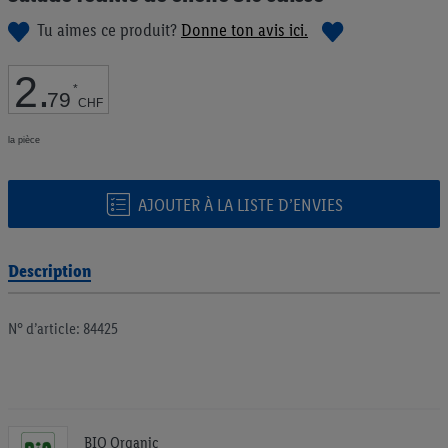
de
Tu aimes ce produit?
Donne ton avis ici.
la
Galerie
d’images
2
.
*
79
CHF
la pièce
AJOUTER À LA LISTE D’ENVIES
Description
N° d’article: 84425
BIO Organic