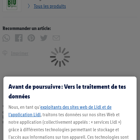
Tous les produits
Recommander un article:
Imprimer
Avant de poursuivre : Vers le traitement de tes
données
Nous, en tant qu'
exploitants des sites web de Lidl et de
* Offres valables dans la limite des stocks disponibles. Vente limitée à des
quantités usuelles pour un ménage. Vendu sans décoration. Les produits faisant
l’application Lidl
, traitons tes données sur nos sites Web et
l'objet de la publicité, notamment les produits NonFood, ne font pas partie de
notre application (collectivement appelés : « services Lidl »)
notre assortiment de produits permanents. Ill. semblables.
grâce à différentes technologies permettant le stockage et
l'accès aux informations sur ton appareil. Ces technologies sont