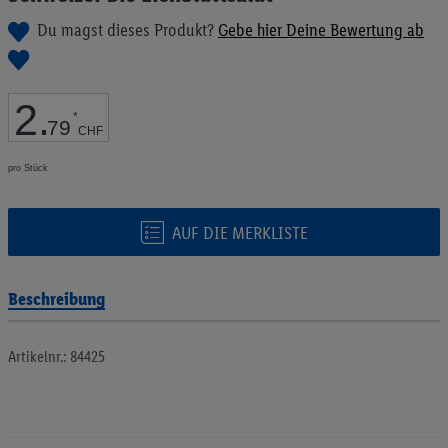
Bildgalerie
Du magst dieses Produkt?
Gebe hier Deine Bewertung ab
springen
2
.
*
79
CHF
pro Stück
AUF DIE MERKLISTE
Beschreibung
Artikelnr.: 84425