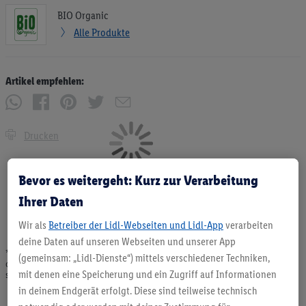
BIO Organic
Alle Produkte
Artikel empfehlen:
Drucken
Bevor es weitergeht: Kurz zur Verarbeitung
Ihrer Daten
Wir als
Betreiber der Lidl-Webseiten und Lidl-App
verarbeiten
deine Daten auf unseren Webseiten und unserer App
* Angebote solange Vorrat. Abgabe nur in haushaltsüblichen Mengen. Verkauf
(gemeinsam: „Lidl-Dienste“) mittels verschiedener Techniken,
ohne Dekoration. Die hier beworbenen Produkte, vor allem NonFood-Produkte,
mit denen eine Speicherung und ein Zugriff auf Informationen
sind nicht alle dauerhaft im Sortiment. Abbildungen ähnlich.
in deinem Endgerät erfolgt. Diese sind teilweise technisch