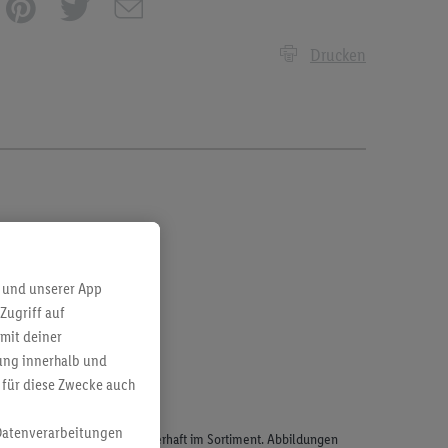
Drucken
 und unserer App
Zugriff auf
mit deiner
bung innerhalb und
 für diese Zwecke auch
Datenverarbeitungen
odukte, sind nicht alle dauerhaft im Sortiment. Abbildungen