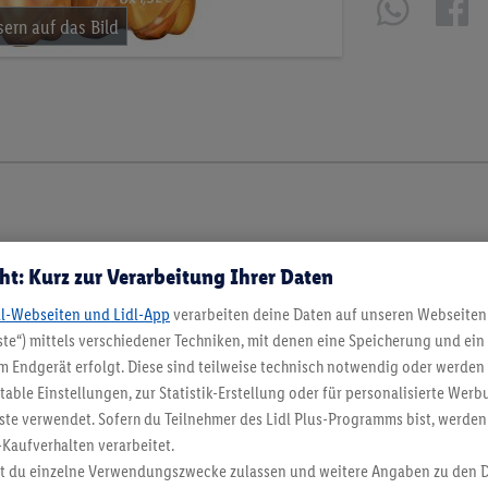
ht: Kurz zur Verarbeitung Ihrer Daten
dl-Webseiten und Lidl-App
verarbeiten deine Daten auf unseren Webseiten
te“) mittels verschiedener Techniken, mit denen eine Speicherung und ein 
 Endgerät erfolgt. Diese sind teilweise technisch notwendig oder werden 
ble Einstellungen, zur Statistik-Erstellung oder für personalisierte Wer
ste verwendet. Sofern du Teilnehmer des Lidl Plus-Programms bist, werden
-Kaufverhalten verarbeitet.
st du einzelne Verwendungszwecke zulassen und weitere Angaben zu den 
en. Verkauf ohne Dekoration. Die hier beworbenen Produkte, vor allem NonFood-Pr