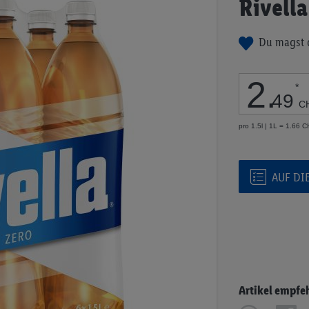
Rivella
Anfang
der
Du magst 
Bildgalerie
springen
2
.
*
49
C
pro 1.5l | 1L = 1.66 
AUF DI
Artikel empfe