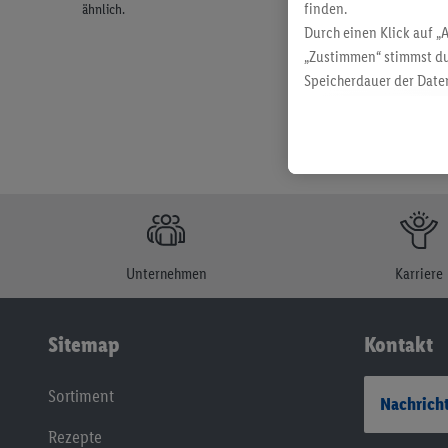
finden.
ähnlich.
Durch einen Klick auf „
„Zustimmen“ stimmst du
Speicherdauer der Daten
findest du in unseren
D
Unternehmen
Karriere
Sitemap
Kontakt
Sortiment
Nachricht
Rezepte