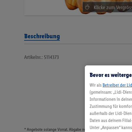
Beschreibung
Artikelnr.: 5114373
Bevor es weiterge
Wir als
Betreiber der Li
(gemeinsam: „Lidl-Diens
Informationen in deinem
Zustimmung für komforta
außerhalb der Lidl-Dien
Daten aus deinem Filial
Unter „Anpassen“ kann
* Angebote solange Vorrat. Abgabe nur in haushaltsüblichen Meng