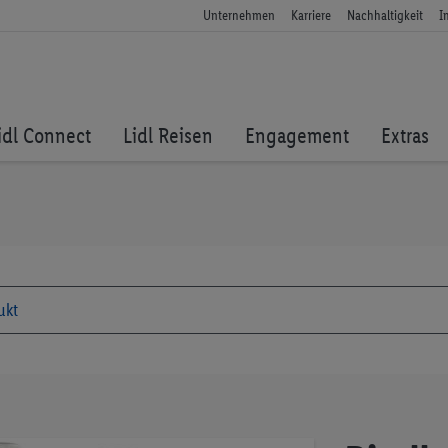
Unternehmen
Karriere
Nachhaltigkeit
I
idl Connect
Lidl Reisen
Engagement
Extras
Zum