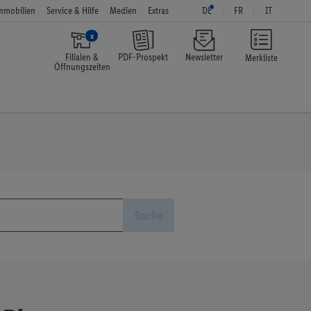
mmobilien
Service & Hilfe
Medien
Extras
DE
FR
IT
x
Filialen &
PDF-Prospekt
Newsletter
Merkliste
Öffnungszeiten
Suche