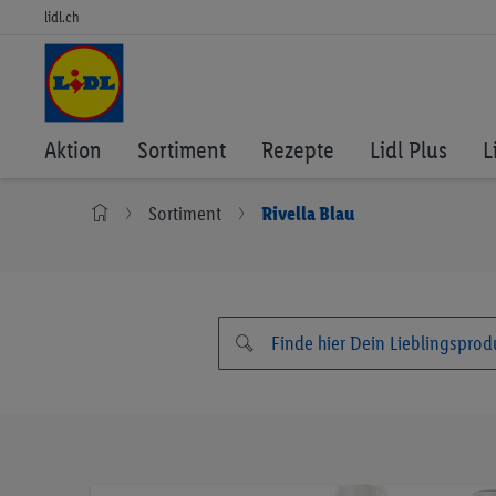
lidl.ch
Aktion
Sortiment
Rezepte
Lidl Plus
L
Sortiment
Rivella Blau
Zum