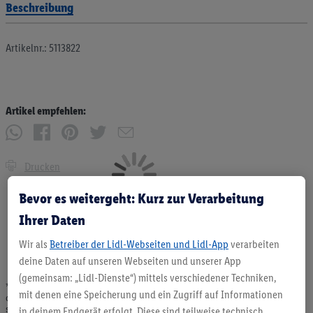
Beschreibung
Artikelnr.: 5113822
Artikel empfehlen:
Drucken
Bevor es weitergeht: Kurz zur Verarbeitung
Ihrer Daten
Wir als
Betreiber der Lidl-Webseiten und Lidl-App
verarbeiten
deine Daten auf unseren Webseiten und unserer App
(gemeinsam: „Lidl-Dienste“) mittels verschiedener Techniken,
* Angebote solange Vorrat. Abgabe nur in haushaltsüblichen Mengen. Verkauf
mit denen eine Speicherung und ein Zugriff auf Informationen
ohne Dekoration. Die hier beworbenen Produkte, vor allem NonFood-Produkte,
sind nicht alle dauerhaft im Sortiment. Abbildungen ähnlich.
in deinem Endgerät erfolgt. Diese sind teilweise technisch