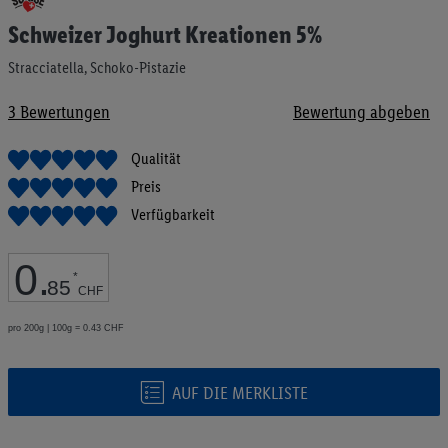
Anfang
Schweizer Joghurt Kreationen 5%
der
Bildgalerie
Stracciatella, Schoko-Pistazie
springen
3
Bewertungen
Bewertung abgeben
Qualität
Preis
Verfügbarkeit
0
.
*
85
CHF
pro 200g | 100g = 0.43 CHF
AUF DIE MERKLISTE