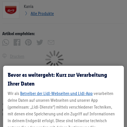
Kania
Alle Produkte
Artikel empfehlen:
Drucken
Bevor es weitergeht: Kurz zur Verarbeitung
Ihrer Daten
Wir als
Betreiber der Lidl-Webseiten und Lidl-App
verarbeiten
deine Daten auf unseren Webseiten und unserer App
* Angebote solange Vorrat. Abgabe nur in haushaltsüblichen Mengen. Verkauf
(gemeinsam: „Lidl-Dienste“) mittels verschiedener Techniken,
ohne Dekoration. Die hier beworbenen Produkte, vor allem NonFood-Produkte,
mit denen eine Speicherung und ein Zugriff auf Informationen
sind nicht alle dauerhaft im Sortiment. Abbildungen ähnlich.
in deinem Endgerät erfolgt. Diese sind teilweise technisch