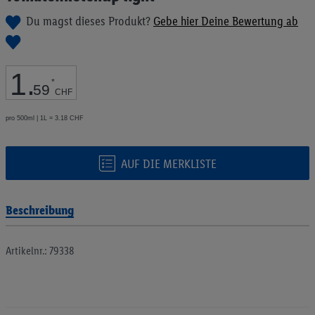
Bildgalerie
Du magst dieses Produkt?
Gebe hier Deine Bewertung ab
springen
1
.
*
59
CHF
pro 500ml | 1L = 3.18 CHF
AUF DIE MERKLISTE
Beschreibung
Artikelnr.: 79338