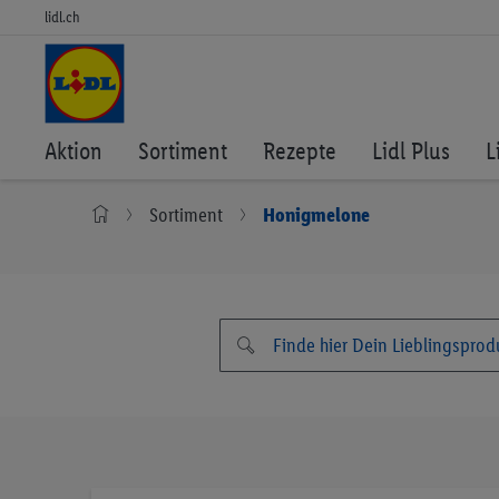
lidl.ch
Aktion
Sortiment
Rezepte
Lidl Plus
L
Sortiment
Honigmelone
Zum