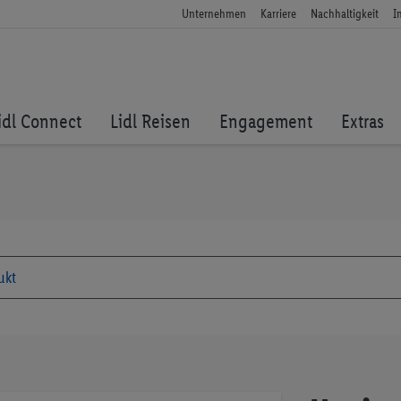
Unternehmen
Karriere
Nachhaltigkeit
I
idl Connect
Lidl Reisen
Engagement
Extras
Zum