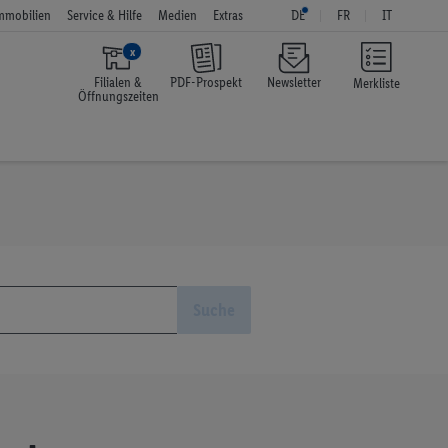
mmobilien
Service & Hilfe
Medien
Extras
DE
FR
IT
x
Filialen &
PDF-Prospekt
Newsletter
Merkliste
Öffnungszeiten
Suche