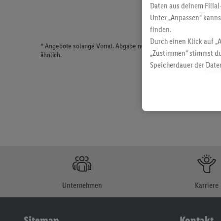
Daten aus deinem Filial
Unter „Anpassen“ kann
finden.
Durch einen Klick auf „
* Angebote solange Vorrat. Abgabe nur in haushaltsüblichen Meng
„Zustimmen“ stimmst du
ähnlich.
Speicherdauer der Daten
findest du in unseren
D
Unternehmen
Karriere
Sitemap
Kontakt