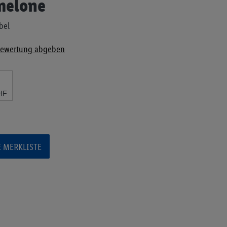
melone
bel
ewertung abgeben
HF
E MERKLISTE