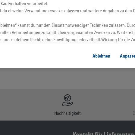
-Kaufverhalten verarbeitet.
st du einzelne Verwendungszwecke zulassen und weitere Angaben zu den 
Ablehnen“ kannst du nur den Einsatz notwendiger Techniken zulassen. Durc
en. Verkauf ohne Dekoration. Die hier beworbenen Produkte, vor allem NonFood-Pr
 allen Verarbeitungen zu sämtlichen vorgenannten Zwecken zu. Weitere I
 und zu deinem Recht, deine Einwilligung jederzeit mit Wirkung für die Z
atenschutzbestimmungen
.
Die Impressen findest du hier.
Ablehnen
Anpass
Nachhaltigkeit
Kontakt für Lieferanten