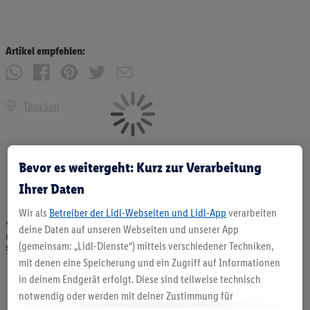
Artikel empfehlen:
Drucken
Bevor es weitergeht: Kurz zur Verarbeitung
Ihrer Daten
Wir als
Betreiber der Lidl-Webseiten und Lidl-App
verarbeiten
* Angebote solange Vorrat. Abgabe nur in haushaltsüblichen Mengen. Verkauf
deine Daten auf unseren Webseiten und unserer App
ohne Dekoration. Die hier beworbenen Produkte, vor allem NonFood-Produkte,
(gemeinsam: „Lidl-Dienste“) mittels verschiedener Techniken,
sind nicht alle dauerhaft im Sortiment. Abbildungen ähnlich.
mit denen eine Speicherung und ein Zugriff auf Informationen
in deinem Endgerät erfolgt. Diese sind teilweise technisch
notwendig oder werden mit deiner Zustimmung für