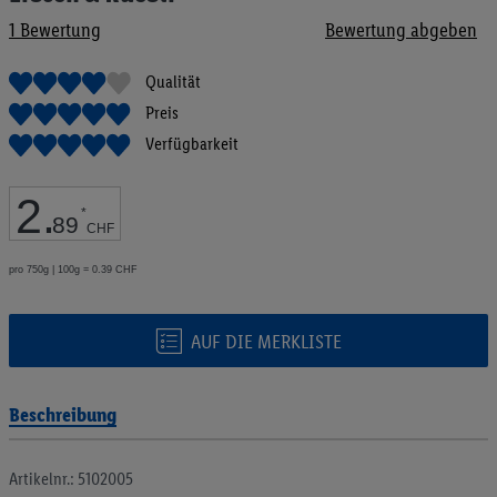
Bildgalerie
1
Bewertung
Bewertung abgeben
springen
Qualität
Preis
Verfügbarkeit
2
.
*
89
CHF
pro 750g | 100g = 0.39 CHF
AUF DIE MERKLISTE
Beschreibung
Artikelnr.: 5102005