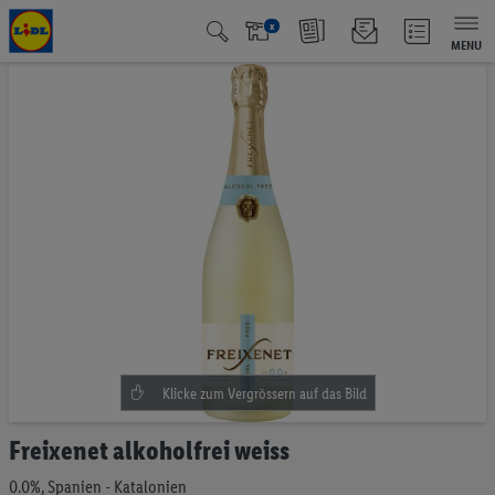
x
MENU
Zum
Ende
der
Bildgalerie
springen
Zum
Freixenet alkoholfrei weiss
Anfang
der
0.0%, Spanien - Katalonien