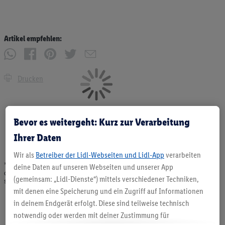
Artikel empfehlen:
Drucken
Bevor es weitergeht: Kurz zur Verarbeitung
Ihrer Daten
Wir als
Betreiber der Lidl-Webseiten und Lidl-App
verarbeiten
* Angebote solange Vorrat. Abgabe nur in haushaltsüblichen Mengen. Verkauf
deine Daten auf unseren Webseiten und unserer App
ohne Dekoration. Die hier beworbenen Produkte, vor allem NonFood-Produkte,
(gemeinsam: „Lidl-Dienste“) mittels verschiedener Techniken,
sind nicht alle dauerhaft im Sortiment. Abbildungen ähnlich.
mit denen eine Speicherung und ein Zugriff auf Informationen
in deinem Endgerät erfolgt. Diese sind teilweise technisch
notwendig oder werden mit deiner Zustimmung für