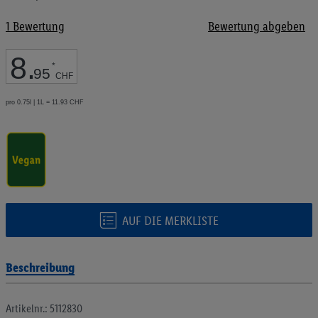
Bildgalerie
springen
1
Bewertung
Bewertung abgeben
8
.
*
95
CHF
pro 0.75l | 1L = 11.93 CHF
AUF DIE MERKLISTE
Beschreibung
Artikelnr.: 5112830