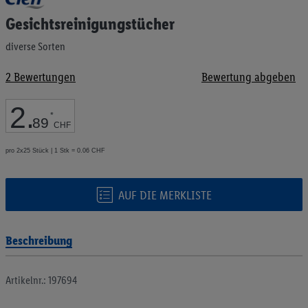
Anfang
Gesichtsreinigungstücher
der
Bildgalerie
diverse Sorten
springen
2
Bewertungen
Bewertung abgeben
2
.
*
89
CHF
pro 2x25 Stück | 1 Stk = 0.06 CHF
AUF DIE MERKLISTE
Beschreibung
Artikelnr.: 197694