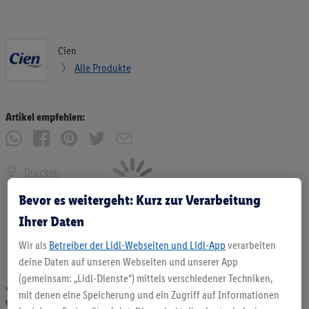
Cien
Alle Produkte
Artikel empfehlen:
Drucken
Bevor es weitergeht: Kurz zur Verarbeitung
Ihrer Daten
Wir als
Betreiber der Lidl-Webseiten und Lidl-App
verarbeiten
deine Daten auf unseren Webseiten und unserer App
(gemeinsam: „Lidl-Dienste“) mittels verschiedener Techniken,
* Angebote solange Vorrat. Abgabe nur in haushaltsüblichen Mengen. Verkauf
mit denen eine Speicherung und ein Zugriff auf Informationen
ohne Dekoration. Die hier beworbenen Produkte, vor allem NonFood-Produkte,