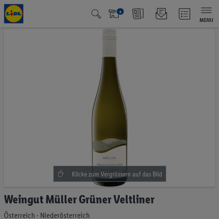
x
MENU
Zum
Ende
der
Bildgalerie
springen
Zum
Weingut Müller Grüner Veltliner
Anfang
der
Österreich - Niederösterreich