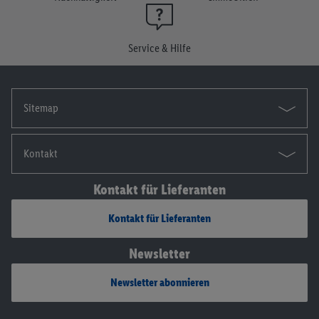
widerrufen, findest du in unseren
Datenschutzbestimmungen
.
Die Impressen findest du hier.
Service & Hilfe
Sitemap
Kontakt
Kontakt für Lieferanten
Kontakt für Lieferanten
Newsletter
Newsletter abonnieren