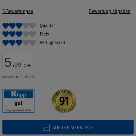
Bildgalerie
springen
5
Bewertungen
Bewertung abgeben
Qualität
Preis
Verfügbarkeit
5
.
*
99
CHF
pro 0,75l | 1L = 7.99 CHF
AUF DIE MERKLISTE