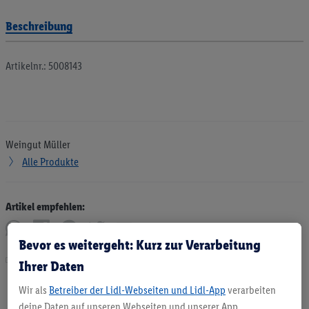
Beschreibung
Artikelnr.: 5008143
Weingut Müller
Alle Produkte
Artikel empfehlen:
Bevor es weitergeht: Kurz zur Verarbeitung
Drucken
Ihrer Daten
Wir als
Betreiber der Lidl-Webseiten und Lidl-App
verarbeiten
deine Daten auf unseren Webseiten und unserer App