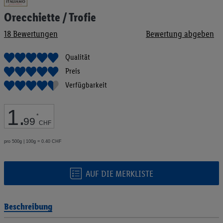
Anfang
Orecchiette / Trofie
der
Bildgalerie
18
Bewertungen
Bewertung abgeben
springen
Qualität
Preis
Verfügbarkeit
1
.
*
99
CHF
pro 500g | 100g = 0.40 CHF
AUF DIE MERKLISTE
Beschreibung