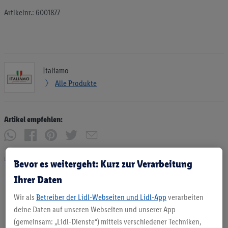
Artikelnr.: 6001877
Italiamo
Alle Produkte
Artikel empfehlen:
Drucken
Bevor es weitergeht: Kurz zur Verarbeitung
Ihrer Daten
Wir als
Betreiber der Lidl-Webseiten und Lidl-App
verarbeiten
deine Daten auf unseren Webseiten und unserer App
(gemeinsam: „Lidl-Dienste“) mittels verschiedener Techniken,