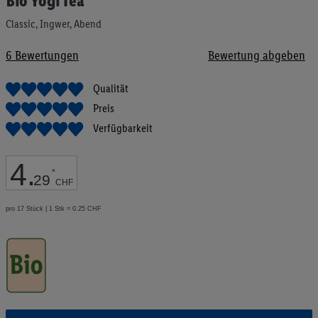
Bio Yogi Tea
Anfang
der
Classic, Ingwer, Abend
Bildgalerie
springen
6
Bewertungen
Bewertung abgeben
Qualität
Preis
Verfügbarkeit
4
.
*
29
CHF
pro 17 Stück | 1 Stk = 0.25 CHF