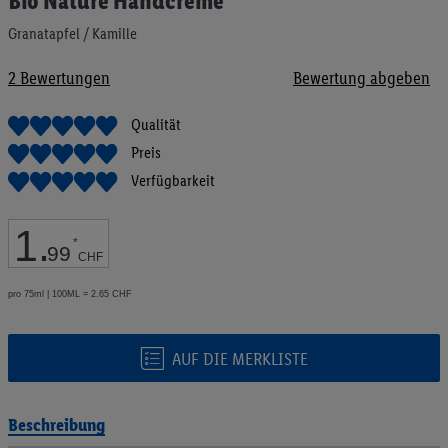
Bio Nature Handcreme
Anfang
der
Granatapfel / Kamille
Bildgalerie
springen
2
Bewertungen
Bewertung abgeben
Qualität
Preis
Verfügbarkeit
1
.
*
99
CHF
pro 75ml | 100ML = 2.65 CHF
AUF DIE MERKLISTE
Beschreibung