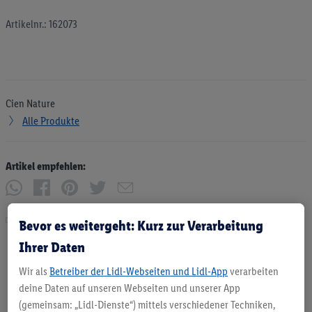
Artikelnr.: 162073
Cien Nature
Alle Produkte
Artikel empfehlen:
Drucken
Bevor es weitergeht: Kurz zur Verarbeitung
Ihrer Daten
Wir als
Betreiber der Lidl-Webseiten und Lidl-App
verarbeiten
deine Daten auf unseren Webseiten und unserer App
(gemeinsam: „Lidl-Dienste“) mittels verschiedener Techniken,