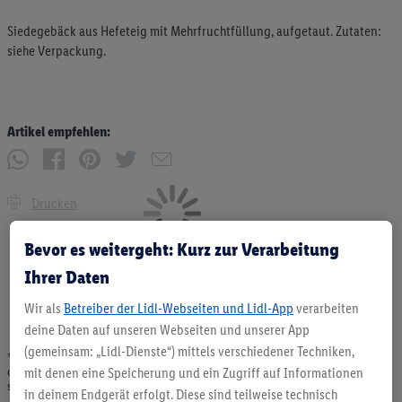
Siedegebäck aus Hefeteig mit Mehrfruchtfüllung, aufgetaut. Zutaten:
siehe Verpackung.
Artikel empfehlen:
Drucken
Bevor es weitergeht: Kurz zur Verarbeitung
Ihrer Daten
Wir als
Betreiber der Lidl-Webseiten und Lidl-App
verarbeiten
deine Daten auf unseren Webseiten und unserer App
(gemeinsam: „Lidl-Dienste“) mittels verschiedener Techniken,
* Angebote solange Vorrat. Abgabe nur in haushaltsüblichen Mengen. Verkauf
ohne Dekoration. Die hier beworbenen Produkte, vor allem NonFood-Produkte,
mit denen eine Speicherung und ein Zugriff auf Informationen
sind nicht alle dauerhaft im Sortiment. Abbildungen ähnlich.
in deinem Endgerät erfolgt. Diese sind teilweise technisch