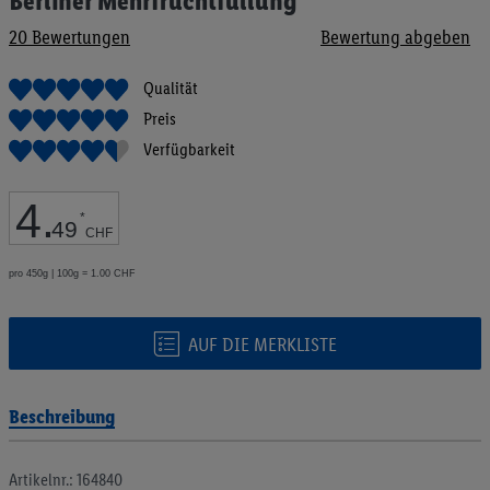
Berliner Mehrfruchtfüllung
Anfang
20
Bewertungen
Bewertung abgeben
der
Bildgalerie
springen
Qualität
Preis
Verfügbarkeit
4
.
*
49
CHF
pro 450g | 100g = 1.00 CHF
AUF DIE MERKLISTE
Beschreibung
Artikelnr.: 164840