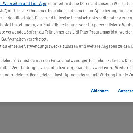
dl-Webseiten und Lidl-App
verarbeiten deine Daten auf unseren Webseiten
te“) mittels verschiedener Techniken, mit denen eine Speicherung und ein 
 Endgerät erfolgt. Diese sind teilweise technisch notwendig oder werden 
ble Einstellungen, zur Statistik-Erstellung oder für personalisierte Wer
ste verwendet. Sofern du Teilnehmer des Lidl Plus-Programms bist, werden
-Kaufverhalten verarbeitet.
st du einzelne Verwendungszwecke zulassen und weitere Angaben zu den 
Ablehnen“ kannst du nur den Einsatz notwendiger Techniken zulassen. Durc
 allen Verarbeitungen zu sämtlichen vorgenannten Zwecken zu. Weitere I
 und zu deinem Recht, deine Einwilligung jederzeit mit Wirkung für die Z
atenschutzbestimmungen
.
Die Impressen findest du hier.
Ablehnen
Anpass
en. Verkauf ohne Dekoration. Die hier beworbenen Produkte, vor allem NonFood-Pr