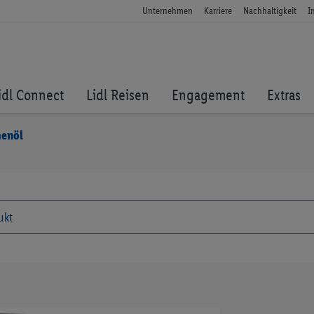
Unternehmen
Karriere
Nachhaltigkeit
I
idl Connect
Lidl Reisen
Engagement
Extras
menöl
Zum