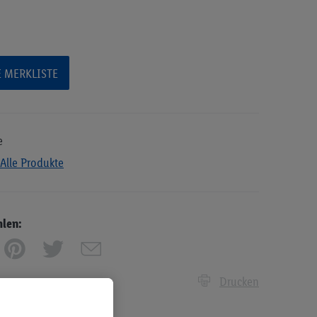
E MERKLISTE
e
Alle Produkte
hlen:
Drucken