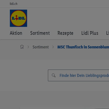
lidl.ch
Aktion
Sortiment
Rezepte
Lidl Plus
L
Sortiment
MSC Thunfisch in Sonnenblu
Zum