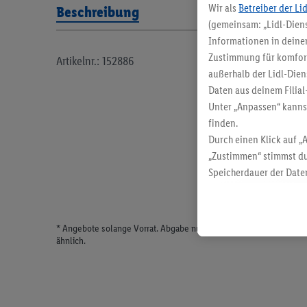
Wir als
Betreiber der Li
Beschreibung
(gemeinsam: „Lidl-Diens
Informationen in deinem
Zustimmung für komforta
Artikelnr.: 152886
außerhalb der Lidl-Dien
Daten aus deinem Filial
Unter „Anpassen“ kann
finden.
Durch einen Klick auf „
„Zustimmen“ stimmst du
Speicherdauer der Daten
findest du in unseren
D
* Angebote solange Vorrat. Abgabe nur in haushaltsüblichen Meng
ähnlich.