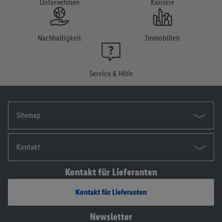
Unternehmen
Karriere
Einwilligung jederzeit mit Wirkung für die Zukunft zu
widerrufen, findest du in unseren
Datenschutzbestimmungen
.
Die Impressen findest du hier.
Nachhaltigkeit
Immobilien
Service & Hilfe
Sitemap
Kontakt
Kontakt für Lieferanten
Kontakt für Lieferanten
Newsletter