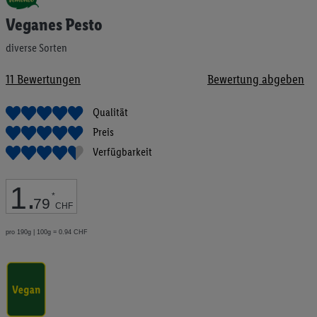
Anfang
Veganes Pesto
der
Bildgalerie
diverse Sorten
springen
11
Bewertungen
Bewertung abgeben
Qualität
Preis
Verfügbarkeit
1
.
*
79
CHF
pro 190g | 100g = 0.94 CHF