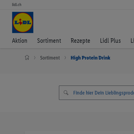
lidl.ch
Aktion
Sortiment
Rezepte
Lidl Plus
L
Sortiment
High Protein Drink
Zum