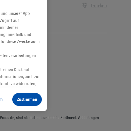
Drucken
 und unserer App
Zugriff auf
mit deiner
bung innerhalb und
 für diese Zwecke auch
Datenverarbeitungen
h einen Klick auf
nformationen, auch zur
ukunft zu widerrufen,
en
Zustimmen
odukte, sind nicht alle dauerhaft im Sortiment. Abbildungen