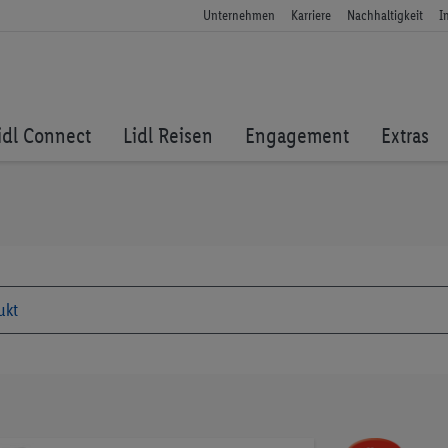
Unternehmen
Karriere
Nachhaltigkeit
I
idl Connect
Lidl Reisen
Engagement
Extras
Zum