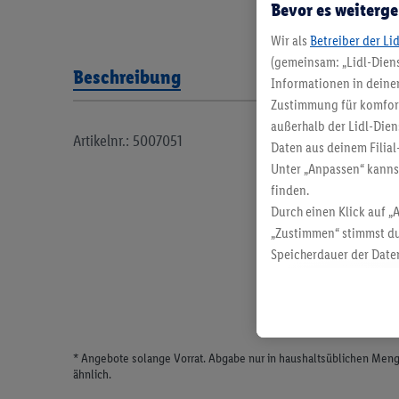
Bevor es weiterge
Wir als
Betreiber der Li
(gemeinsam: „Lidl-Diens
Beschreibung
Informationen in deinem
Zustimmung für komforta
außerhalb der Lidl-Dien
Artikelnr.: 5007051
Daten aus deinem Filial
Unter „Anpassen“ kann
finden.
Durch einen Klick auf „
„Zustimmen“ stimmst du
Speicherdauer der Daten
findest du in unseren
D
* Angebote solange Vorrat. Abgabe nur in haushaltsüblichen Meng
ähnlich.