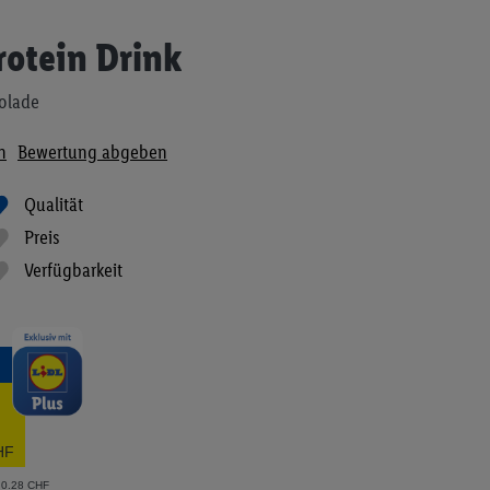
rotein Drink
kolade
n
Bewertung abgeben
Qualität
Preis
Verfügbarkeit
HF
 0.28 CHF