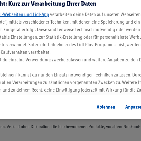
ht: Kurz zur Verarbeitung Ihrer Daten
dl-Webseiten und Lidl-App
verarbeiten deine Daten auf unseren Webseiten
te“) mittels verschiedener Techniken, mit denen eine Speicherung und ein 
 Endgerät erfolgt. Diese sind teilweise technisch notwendig oder werden 
ble Einstellungen, zur Statistik-Erstellung oder für personalisierte Wer
ste verwendet. Sofern du Teilnehmer des Lidl Plus-Programms bist, werden
-Kaufverhalten verarbeitet.
st du einzelne Verwendungszwecke zulassen und weitere Angaben zu den 
Ablehnen“ kannst du nur den Einsatz notwendiger Techniken zulassen. Durc
 allen Verarbeitungen zu sämtlichen vorgenannten Zwecken zu. Weitere I
 und zu deinem Recht, deine Einwilligung jederzeit mit Wirkung für die Z
atenschutzbestimmungen
.
Die Impressen findest du hier.
Ablehnen
Anpass
en. Verkauf ohne Dekoration. Die hier beworbenen Produkte, vor allem NonFood-Pr