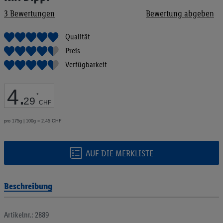
Bildgalerie
3
Bewertungen
Bewertung abgeben
springen
Qualität
Preis
Verfügbarkeit
4
.
*
29
CHF
pro 175g | 100g = 2.45 CHF
AUF DIE MERKLISTE
Beschreibung
Artikelnr.: 2889