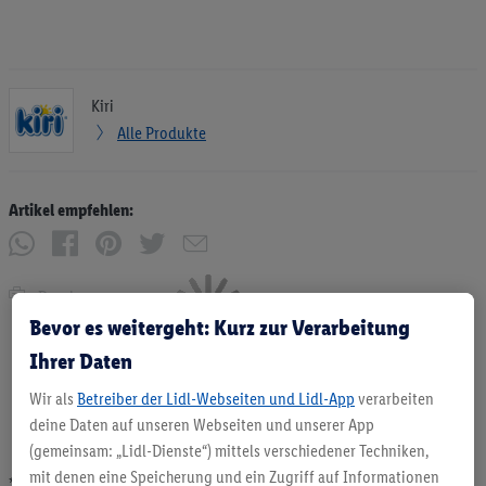
Kiri
Alle Produkte
Artikel empfehlen:
Drucken
Bevor es weitergeht: Kurz zur Verarbeitung
Ihrer Daten
Wir als
Betreiber der Lidl-Webseiten und Lidl-App
verarbeiten
deine Daten auf unseren Webseiten und unserer App
(gemeinsam: „Lidl-Dienste“) mittels verschiedener Techniken,
mit denen eine Speicherung und ein Zugriff auf Informationen
* Angebote solange Vorrat. Abgabe nur in haushaltsüblichen Mengen. Verkauf