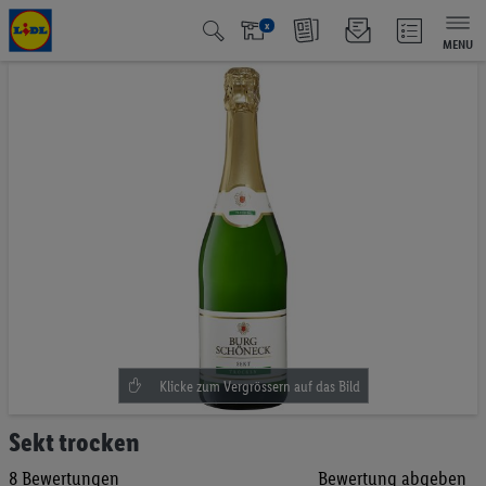
x
MENU
Zum
Ende
der
Bildgalerie
springen
Zum
Sekt trocken
Anfang
8
Bewertungen
Bewertung abgeben
der