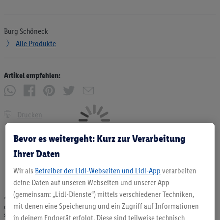
Burg Schöneck
Alle Produkte
Artikel empfehlen:
Drucken
Bevor es weitergeht: Kurz zur Verarbeitung
Ihrer Daten
Wir als
Betreiber der Lidl-Webseiten und Lidl-App
verarbeiten
deine Daten auf unseren Webseiten und unserer App
(gemeinsam: „Lidl-Dienste“) mittels verschiedener Techniken,
* Angebote solange Vorrat. Abgabe nur in haushaltsüblichen Mengen. Verkauf
mit denen eine Speicherung und ein Zugriff auf Informationen
ohne Dekoration. Die hier beworbenen Produkte, vor allem NonFood-Produkte,
sind nicht alle dauerhaft im Sortiment. Abbildungen ähnlich.
in deinem Endgerät erfolgt. Diese sind teilweise technisch