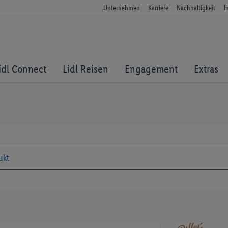
Unternehmen
Karriere
Nachhaltigkeit
I
idl Connect
Lidl Reisen
Engagement
Extras
Zum