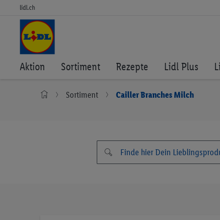
lidl.ch
Aktion
Sortiment
Rezepte
Lidl Plus
L
Sortiment
Cailler Branches Milch
Zum