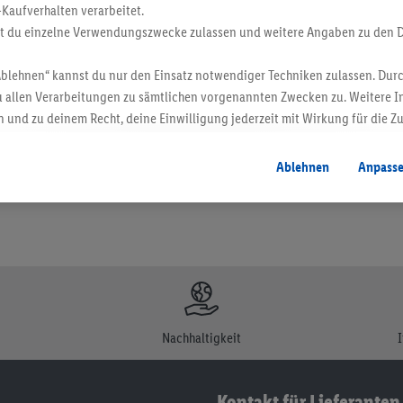
-Kaufverhalten verarbeitet.
st du einzelne Verwendungszwecke zulassen und weitere Angaben zu den 
Ablehnen“ kannst du nur den Einsatz notwendiger Techniken zulassen. Durc
en. Verkauf ohne Dekoration. Die hier beworbenen Produkte, vor allem NonFood-Pr
 allen Verarbeitungen zu sämtlichen vorgenannten Zwecken zu. Weitere I
 und zu deinem Recht, deine Einwilligung jederzeit mit Wirkung für die Z
atenschutzbestimmungen
.
Die Impressen findest du hier.
Ablehnen
Anpass
Nachhaltigkeit
Kontakt für Lieferanten