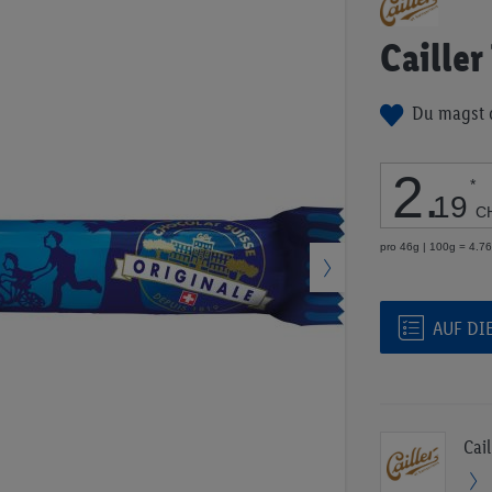
Anfang
der
Cailler
Bildgalerie
springen
Du magst 
2
.
*
19
C
pro 46g | 100g = 4.7
AUF DI
Cail