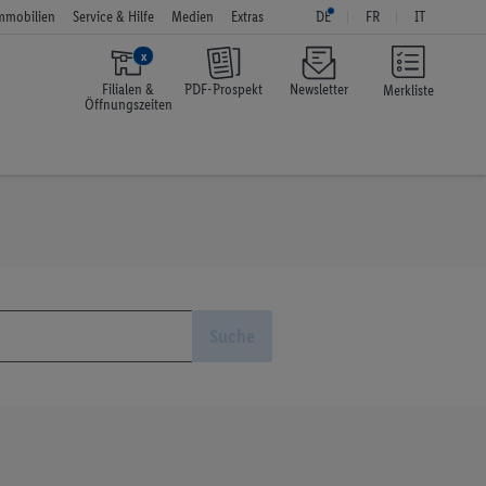
mmobilien
Service & Hilfe
Medien
Extras
DE
FR
IT
x
Filialen &
PDF-Prospekt
Newsletter
Merkliste
Öffnungszeiten
Suche