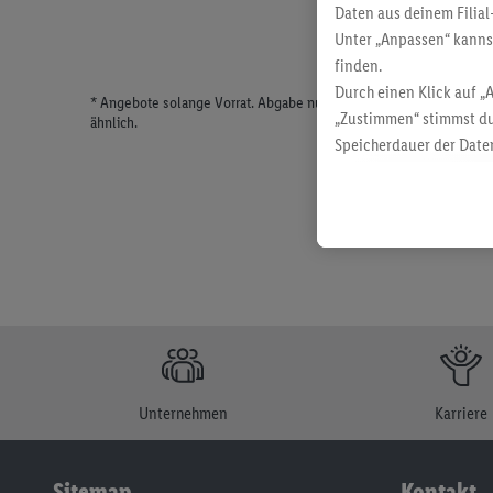
Daten aus deinem Filial
Unter „Anpassen“ kann
finden.
Durch einen Klick auf „
* Angebote solange Vorrat. Abgabe nur in haushaltsüblichen Meng
„Zustimmen“ stimmst du
ähnlich.
Speicherdauer der Daten
findest du in unseren
D
Unternehmen
Karriere
Sitemap
Kontakt