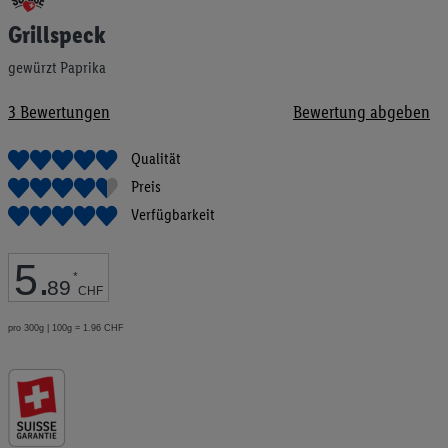
Anfang
Grillspeck
der
Bildgalerie
gewürzt Paprika
springen
3
Bewertungen
Bewertung abgeben
Qualität
Preis
Verfügbarkeit
5
.
*
89
CHF
pro 300g | 100g = 1.96 CHF