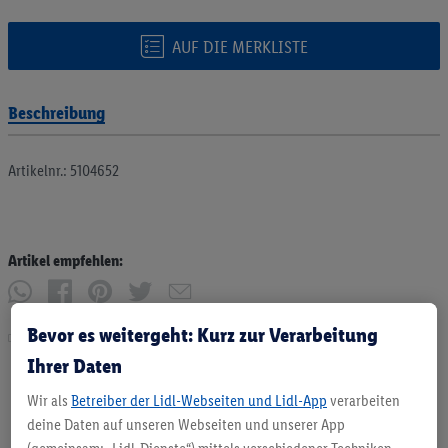
AUF DIE MERKLISTE
Beschreibung
Artikelnr.: 5104652
Artikel empfehlen:
Bevor es weitergeht: Kurz zur Verarbeitung
Drucken
Ihrer Daten
Wir als
Betreiber der Lidl-Webseiten und Lidl-App
verarbeiten
deine Daten auf unseren Webseiten und unserer App