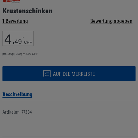
Anfang
Krustenschinken
der
Bildgalerie
1
Bewertung
Bewertung abgeben
springen
4
.
*
49
CHF
pro 150g | 100g = 2.99 CHF
AUF DIE MERKLISTE
Beschreibung
Artikelnr.: 77384