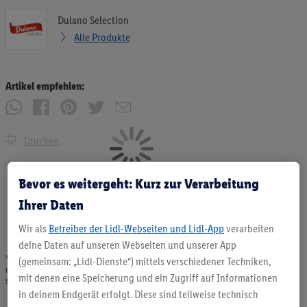
Dulano Selection
Alle Produkte
Artikel empfehlen:
Drucken
Bevor es weitergeht: Kurz zur Verarbeitung
Ihrer Daten
Wir als
Betreiber der Lidl-Webseiten und Lidl-App
verarbeiten
deine Daten auf unseren Webseiten und unserer App
* Angebote solange Vorrat. Abgabe nur in haushaltsüblichen Mengen. Verkauf
(gemeinsam: „Lidl-Dienste“) mittels verschiedener Techniken,
ohne Dekoration. Die hier beworbenen Produkte, vor allem NonFood-Produkte,
mit denen eine Speicherung und ein Zugriff auf Informationen
sind nicht alle dauerhaft im Sortiment. Abbildungen ähnlich.
in deinem Endgerät erfolgt. Diese sind teilweise technisch