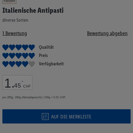
Anfang
Italienische Antipasti
der
Bildgalerie
diverse Sorten
springen
1
Bewertung
Bewertung abgeben
Qualität
Preis
Verfügbarkeit
1
.
*
45
CHF
pro 285g, 300g (Abtropfgewicht) | 100g = 0.51 CHF
AUF DIE MERKLISTE