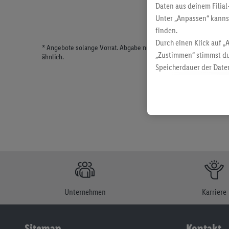
Daten aus deinem Filial
Unter „Anpassen“ kann
finden.
Durch einen Klick auf „
* Angebote solange Vorrat. Abgabe nur in haushaltsüblichen Meng
„Zustimmen“ stimmst du
ähnlich.
Speicherdauer der Daten
findest du in unseren
D
Unternehmen
Karriere
Sitemap
Kontakt