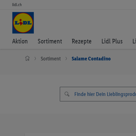
lidl.ch
Aktion
Sortiment
Rezepte
Lidl Plus
L
Sortiment
Salame Contadino
Zum