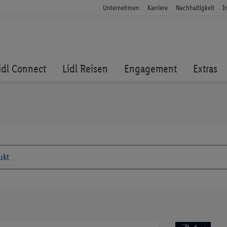
Unternehmen
Karriere
Nachhaltigkeit
I
idl Connect
Lidl Reisen
Engagement
Extras
Zum