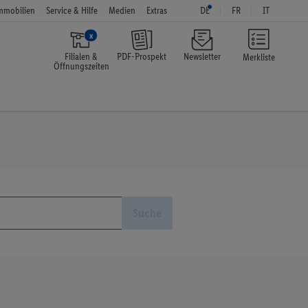
mmobilien
Service & Hilfe
Medien
Extras
DE
FR
IT
x
Filialen &
PDF-Prospekt
Newsletter
Merkliste
Öffnungszeiten
Suche