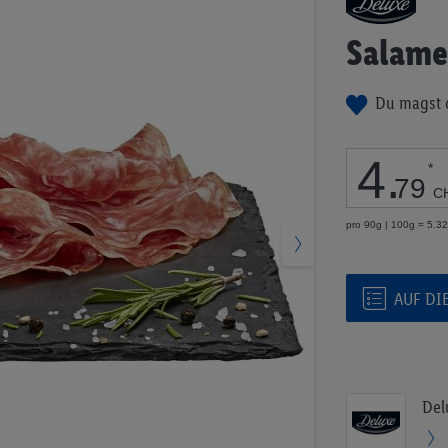
Anfang
der
Salame
Bildgalerie
springen
Du magst 
4
.
*
79
C
pro 90g | 100g = 5.3
AUF DI
Del