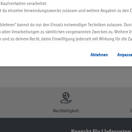
-Kaufverhalten verarbeitet.
st du einzelne Verwendungszwecke zulassen und weitere Angaben zu den 
Ablehnen“ kannst du nur den Einsatz notwendiger Techniken zulassen. Durc
en. Verkauf ohne Dekoration. Die hier beworbenen Produkte, vor allem NonFood-Pr
 allen Verarbeitungen zu sämtlichen vorgenannten Zwecken zu. Weitere I
 und zu deinem Recht, deine Einwilligung jederzeit mit Wirkung für die Z
atenschutzbestimmungen
.
Die Impressen findest du hier.
Ablehnen
Anpass
Nachhaltigkeit
Kontakt für Lieferanten