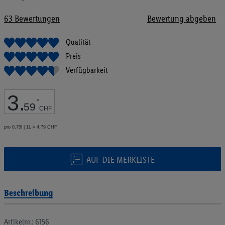
Bildgalerie
springen
63
Bewertungen
Bewertung abgeben
Qualität
Preis
Verfügbarkeit
3
.
*
59
CHF
pro 0,75l | 1L = 4.79 CHF
AUF DIE MERKLISTE
Beschreibung
Artikelnr.: 6156