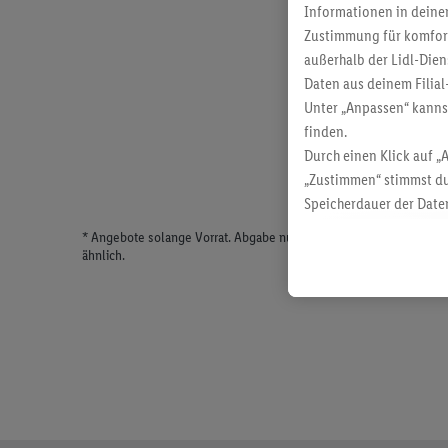
Informationen in deinem
Zustimmung für komforta
außerhalb der Lidl-Dien
Daten aus deinem Filial
Unter „Anpassen“ kann
finden.
Durch einen Klick auf „
„Zustimmen“ stimmst du
Speicherdauer der Daten
findest du in unseren
D
* Angebote solange Vorrat. Abgabe nur in haushaltsüblichen Meng
ähnlich.