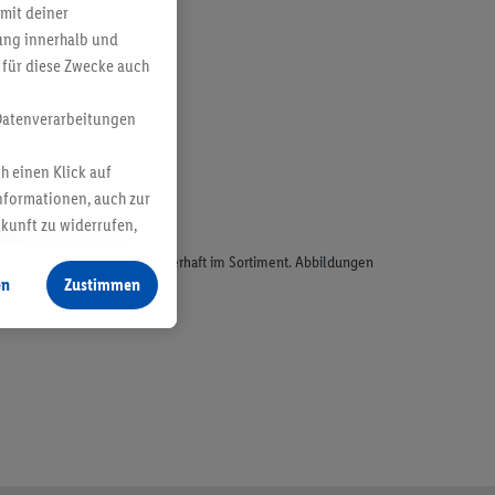
mit deiner
bung innerhalb und
 für diese Zwecke auch
Datenverarbeitungen
h einen Klick auf
nformationen, auch zur
ukunft zu widerrufen,
odukte, sind nicht alle dauerhaft im Sortiment. Abbildungen
en
Zustimmen