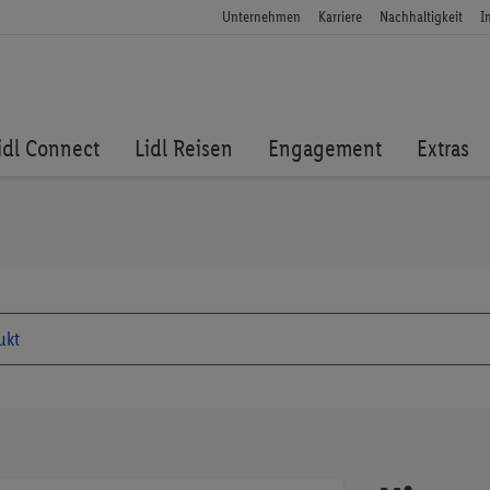
Unternehmen
Karriere
Nachhaltigkeit
I
idl Connect
Lidl Reisen
Engagement
Extras
Zum