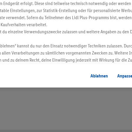
 Endgerät erfolgt. Diese sind teilweise technisch notwendig oder werden 
ble Einstellungen, zur Statistik-Erstellung oder für personalisierte Wer
ste verwendet. Sofern du Teilnehmer des Lidl Plus-Programms bist, werden
-Kaufverhalten verarbeitet.
st du einzelne Verwendungszwecke zulassen und weitere Angaben zu den 
Ablehnen“ kannst du nur den Einsatz notwendiger Techniken zulassen. Durc
 allen Verarbeitungen zu sämtlichen vorgenannten Zwecken zu. Weitere I
 und zu deinem Recht, deine Einwilligung jederzeit mit Wirkung für die Z
atenschutzbestimmungen
.
Die Impressen findest du hier.
en. Verkauf ohne Dekoration. Die hier beworbenen Produkte, vor allem NonFood-Pr
Ablehnen
Anpass