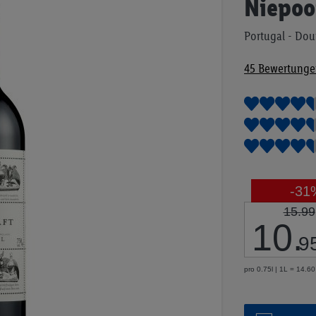
Niepoo
Anfang
der
Portugal - Dou
Bildgalerie
springen
45
Bewertunge
-31
15.99
10
.
9
pro 0.75l | 1L = 14.6