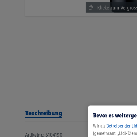
Beschreibung
Bevor es weiterge
Wir als
Betreiber der Li
(gemeinsam: „Lidl-Diens
Artikelnr.: 5104190