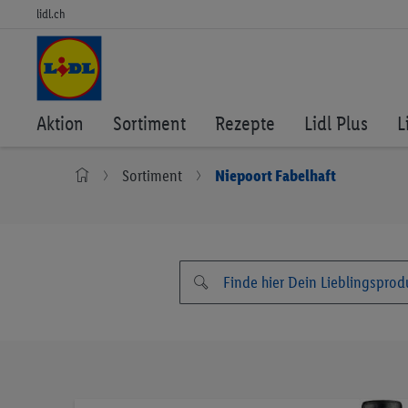
lidl.ch
Aktion
Sortiment
Rezepte
Lidl Plus
L
Sortiment
Niepoort Fabelhaft
Zum