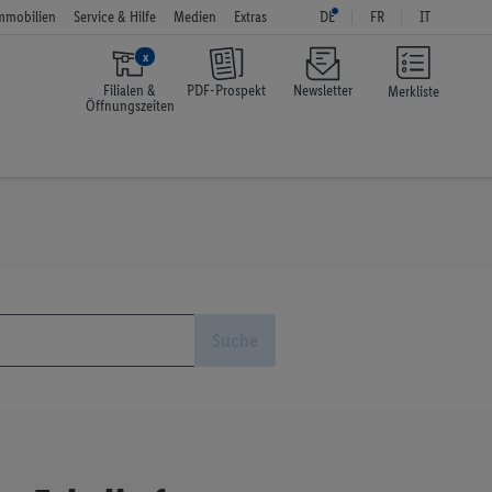
mmobilien
Service & Hilfe
Medien
Extras
DE
FR
IT
x
Filialen &
PDF-Prospekt
Newsletter
Merkliste
Öffnungszeiten
Suche