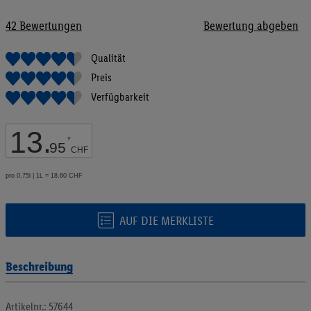
Bildgalerie
springen
42
Bewertungen
Bewertung abgeben
Qualität
Preis
Verfügbarkeit
13
.
*
95
CHF
pro 0,75l | 1L = 18.60 CHF
AUF DIE MERKLISTE
Beschreibung
Artikelnr.: 57644