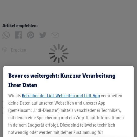
Artikel empfehlen:
Drucken
Bevor es weitergeht: Kurz zur Verarbeitung
Ihrer Daten
Wir als
Betreiber der Lidl-Webseiten und Lidl-App
verarbeiten
deine Daten auf unseren Webseiten und unserer App
* Angebote solange Vorrat. Abgabe nur in haushaltsüblichen Mengen. Verkauf
ohne Dekoration. Die hier beworbenen Produkte, vor allem NonFood-Produkte,
(gemeinsam: „Lidl-Dienste“) mittels verschiedener Techniken,
sind nicht alle dauerhaft im Sortiment. Abbildungen ähnlich.
mit denen eine Speicherung und ein Zugriff auf Informationen
in deinem Endgerät erfolgt. Diese sind teilweise technisch
notwendig oder werden mit deiner Zustimmung für