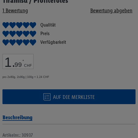
Tiramisu / Profiteroles
Anfang
1
Bewertung
Bewertung abgeben
der
Bildgalerie
springen
Qualität
Preis
Verfügbarkeit
1
.
*
99
CHF
pro 2x80g, 2x90g | 100g = 1.24 CHF
AUF DIE MERKLISTE
Beschreibung
Artikelnr.: 30937