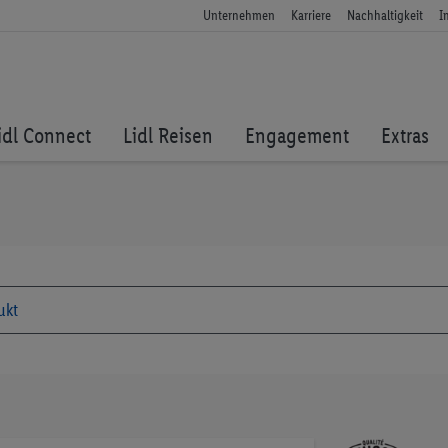
Unternehmen
Karriere
Nachhaltigkeit
I
idl Connect
Lidl Reisen
Engagement
Extras
Zum