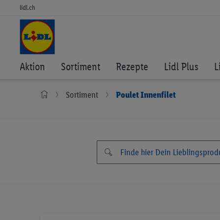
lidl.ch
Aktion
Sortiment
Rezepte
Lidl Plus
L
Sortiment
Poulet Innenfilet
Zum