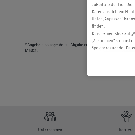
außerhalb der Lidl-Dien
Daten aus deinem Filial
Unter „Anpassen“ kann
finden.
Durch einen Klick auf „
„Zustimmen“ stimmst du
* Angebote solange Vorrat. Abgabe nur in haushaltsüblichen Meng
Speicherdauer der Daten
ähnlich.
findest du in unseren
D
Unternehmen
Karriere