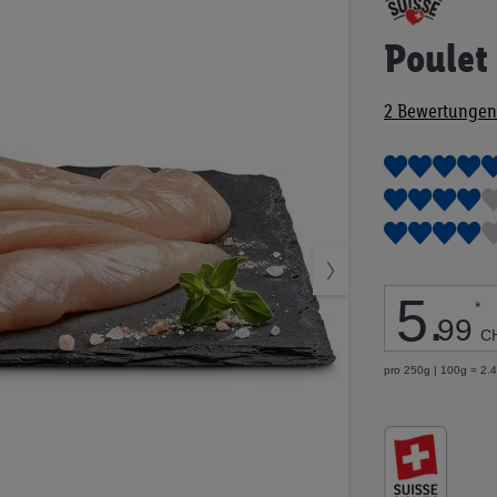
Anfang
der
Poulet 
Bildgalerie
springen
2
Bewertungen
5
.
*
99
C
pro 250g | 100g = 2.