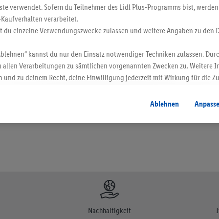
ste verwendet. Sofern du Teilnehmer des Lidl Plus-Programms bist, werden
-Kaufverhalten verarbeitet.
st du einzelne Verwendungszwecke zulassen und weitere Angaben zu den 
Ablehnen“ kannst du nur den Einsatz notwendiger Techniken zulassen. Durc
 allen Verarbeitungen zu sämtlichen vorgenannten Zwecken zu. Weitere I
en. Verkauf ohne Dekoration. Die hier beworbenen Produkte, vor allem NonFood-Pr
 und zu deinem Recht, deine Einwilligung jederzeit mit Wirkung für die Z
atenschutzbestimmungen
.
Die Impressen findest du hier.
Ablehnen
Anpass
Nachhaltigkeit