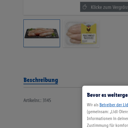
Beschreibung
Bevor es weiterge
Artikelnr.: 3145
Wir als
Betreiber der Li
(gemeinsam: „Lidl-Diens
Informationen in deinem
Zustimmung für komforta