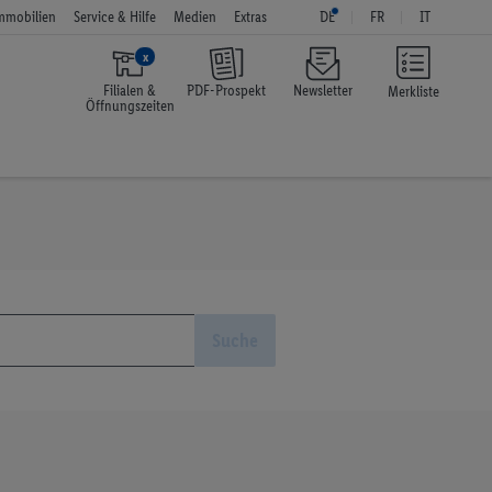
mmobilien
Service & Hilfe
Medien
Extras
DE
FR
IT
x
Filialen &
PDF-Prospekt
Newsletter
Merkliste
Öffnungszeiten
Suche