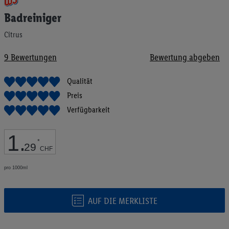
Anfang
Badreiniger
der
Bildgalerie
Citrus
springen
9
Bewertungen
Bewertung abgeben
Qualität
Preis
Verfügbarkeit
1
.
*
29
CHF
pro 1000ml
AUF DIE MERKLISTE