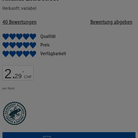
Bildgalerie
Herkunft: variabel
springen
40
Bewertungen
Bewertung abgeben
Qualität
Preis
Verfügbarkeit
2
.
*
29
CHF
pro Stück