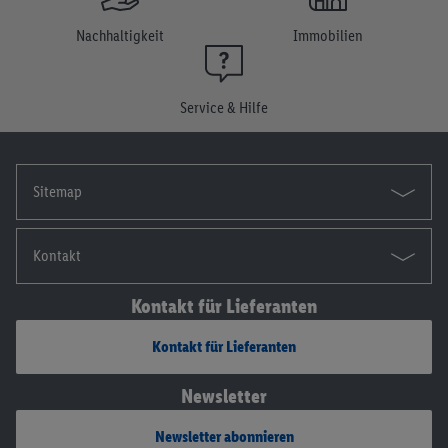
Einwilligung jederzeit mit Wirkung für die Zukunft zu
widerrufen, findest du in unseren
Datenschutzbestimmungen
.
Nachhaltigkeit
Immobilien
Die Impressen findest du hier.
Service & Hilfe
Sitemap
Kontakt
Kontakt für Lieferanten
Kontakt für Lieferanten
Newsletter
Newsletter abonnieren