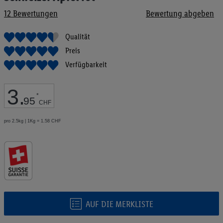
Bildgalerie
12
Bewertungen
Bewertung abgeben
springen
Qualität
Preis
Verfügbarkeit
3
.
*
95
CHF
pro 2.5kg | 1Kg = 1.58 CHF
AUF DIE MERKLISTE