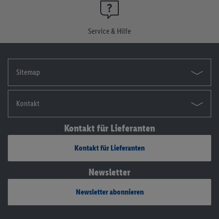
widerrufen, findest du in unseren
Datenschutzbestimmungen
.
Die Impressen findest du hier.
Service & Hilfe
Sitemap
Kontakt
Kontakt für Lieferanten
Kontakt für Lieferanten
Newsletter
Newsletter abonnieren