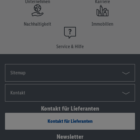
Unternehmen
Karriere
Einwilligung jederzeit mit Wirkung für die Zukunft zu
widerrufen, findest du in unseren
Datenschutzbestimmungen
.
Die Impressen findest du hier.
Nachhaltigkeit
Immobilien
Service & Hilfe
Sitemap
Kontakt
Kontakt für Lieferanten
Kontakt für Lieferanten
Newsletter