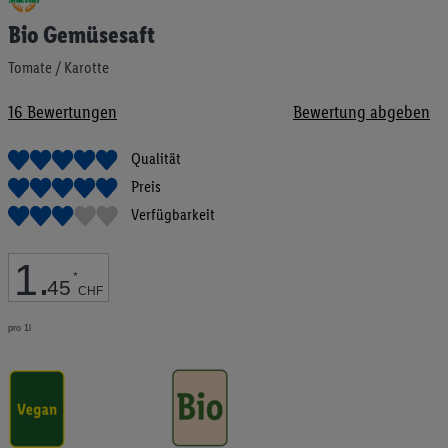
Anfang
Bio Gemüsesaft
der
Bildgalerie
Tomate / Karotte
springen
16
Bewertungen
Bewertung abgeben
Qualität
Preis
Verfügbarkeit
1
.
*
45
CHF
pro 1l