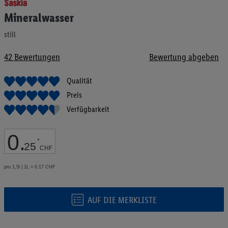
Anfang
Mineralwasser
der
Bildgalerie
still
springen
42
Bewertungen
Bewertung abgeben
Qualität
Preis
Verfügbarkeit
0
.
*
25
CHF
pro 1,5l | 1L = 0.17 CHF
AUF DIE MERKLISTE